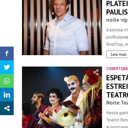
PLATE
PAULI
noite vip
A estreia V
profissiona
Rooftop, em
Leia mais
COBERTURA
ESPET
ESTRE
TEATR
Noite Te
Nesta quin
Teatro Rena
A montagem