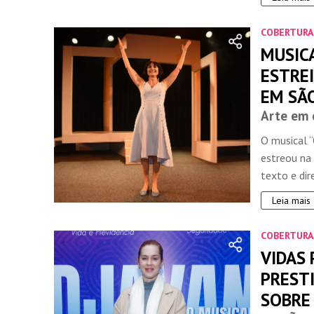
COBERTURA
MUSICA
ESTRE
EM SÃ
Arte em 
O musical 
estreou na 
texto e dire
Leia mais
COBERTURA
VIDAS
PRESTI
SOBRE