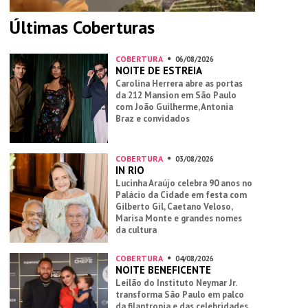
Últimas Coberturas
COBERTURA
06/08/2026
NOITE DE ESTREIA
Carolina Herrera abre as portas
da 212 Mansion em São Paulo
com João Guilherme, Antonia
Braz e convidados
COBERTURA
03/08/2026
IN RIO
Lucinha Araújo celebra 90 anos no
Palácio da Cidade em festa com
Gilberto Gil, Caetano Veloso,
Marisa Monte e grandes nomes
da cultura
COBERTURA
04/08/2026
NOITE BENEFICENTE
Leilão do Instituto Neymar Jr.
transforma São Paulo em palco
da filantropia e das celebridades