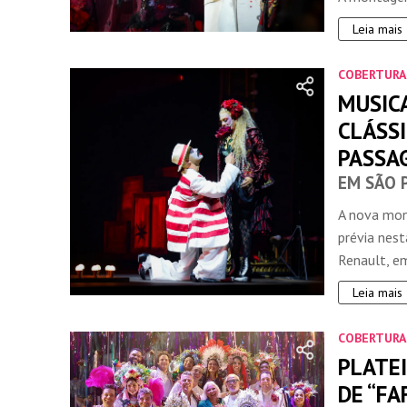
Leia mais
COBERTURA
MUSIC
CLÁSS
PASSA
EM SÃO 
A nova mon
prévia nest
Renault, em
Leia mais
COBERTURA
PLATEI
DE “FA