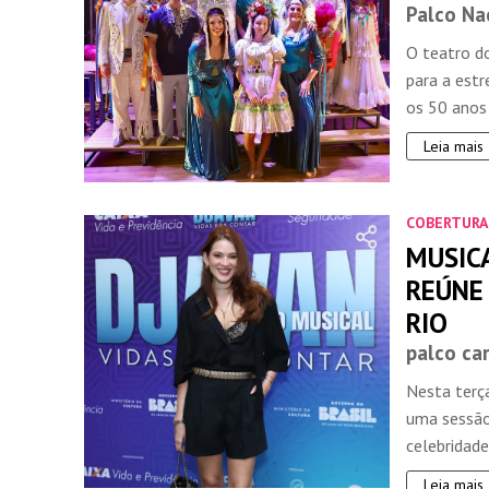
Palco Na
O teatro do
para a estr
os 50 anos 
Leia mais
COBERTURA
MUSICA
REÚNE
RIO
palco ca
Nesta terça
uma sessão 
celebridades
Leia mais