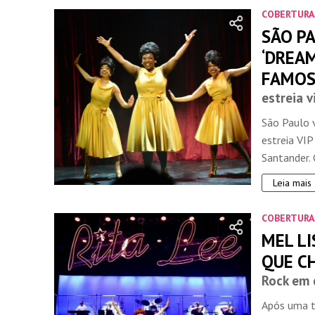
COBERTURA
SÃO P
‘DREAM
FAMO
estreia v
São Paulo v
estreia VI
Santander. 
Leia mais
COBERTURA
MEL LI
QUE CH
Rock em 
Após uma 