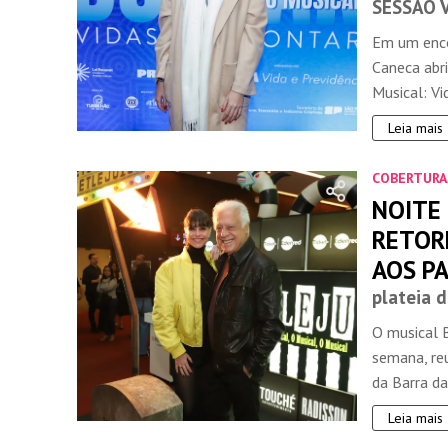
SESSÃO 
Em um enco
Caneca abri
Musical: Vid
Leia mais
COBERTURA
NOITE
RETORN
AOS P
plateia d
O musical B
semana, reu
da Barra da 
Leia mais