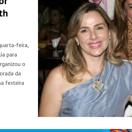
or
th
uarta-feira,
ia para
organizou o
orada da
a festeira