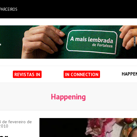
PARCEIROS
HAPPE
REVISTAS IN
IN CONNECTION
Happening
4 de fevereiro de
2010