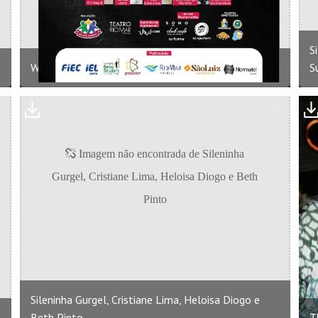
S
Watson Viana e Beth Pinto
S
Sileninha Gurgel, Cristiane Lima, Heloisa Diogo e
Beth Pinto
T