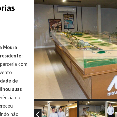
rias
a Moura
residente:
 parceria com
evento
idade de
ilhou suas
erência no
ereceu
tindo não