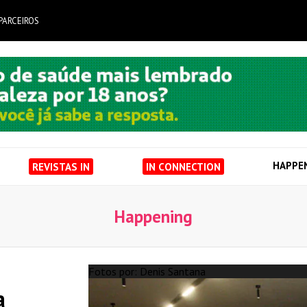
PARCEIROS
HAPPE
REVISTAS IN
IN CONNECTION
Happening
Fotos por: Denis Santana
a