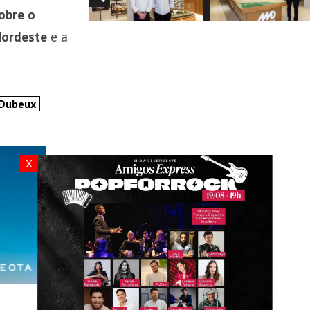
obre o
Nordeste
e a
Dubeux
X