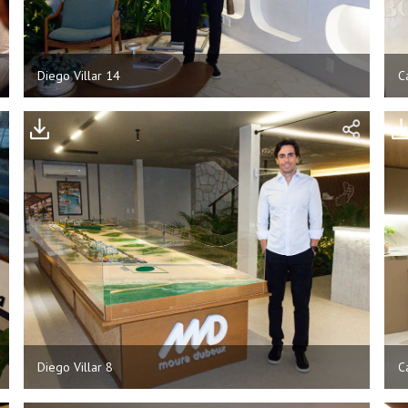
Diego Villar 14
C
Diego Villar 8
C