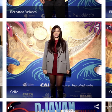
Bernardo Velasco
B
Celle
C