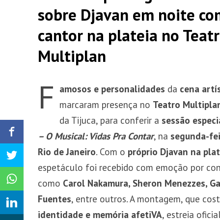
sobre Djavan em noite co
cantor na plateia no Teat
Multiplan
F
amosos e personalidades
da
cena artí
marcaram presença no
Teatro Multipla
da Tijuca, para conferir a
sessão especi
– O Musical: Vidas Pra Contar
, na
segunda-fei
Rio de Janeiro
. Com o
próprio Djavan na plat
espetáculo foi recebido com emoção por co
como
Carol Nakamura, Sheron Menezzes, Ga
Fuentes
, entre outros. A montagem, que cos
identidade e memória afetiVA
, estreia ofic