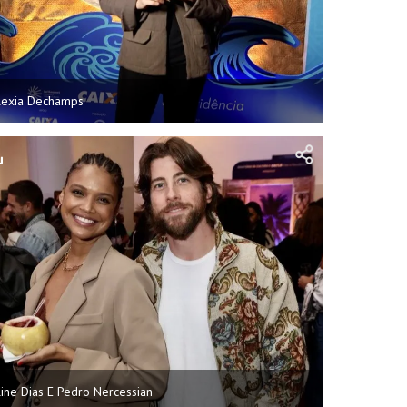
lexia Dechamps
line Dias E Pedro Nercessian