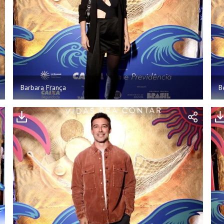
Barbara França
B