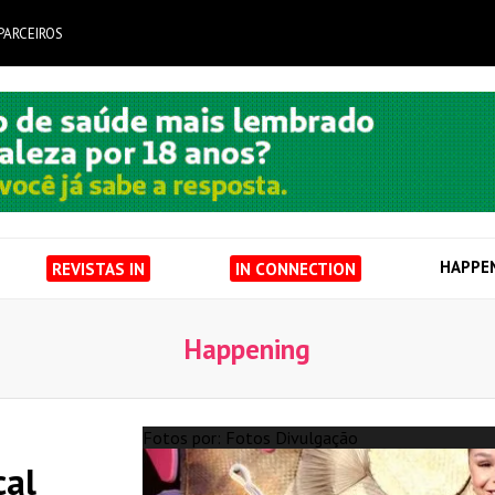
PARCEIROS
HAPPE
REVISTAS IN
IN CONNECTION
Happening
Fotos por: Fotos Divulgação
cal