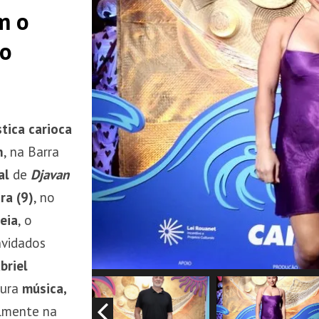
m o
ro
stica carioca
n
, na Barra
al
de
Djavan
ra (9)
, no
eia
, o
nvidados
briel
tura
música,
ialmente na