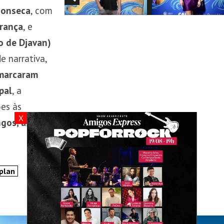
Fonseca
, com
França
, e
ho de Djavan)
e narrativa,
 marcaram
pal
, a
ões às
X
ngos, às 16h
.
plan