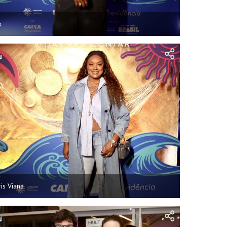
k
ris Viana