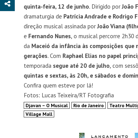
quinta-feira, 12 de junho
. Dirigido por
João 
dramaturgia de
Patrícia Andrade e Rodrigo 
direção musical assinada por
João Viana (fil
e
Fernando Nunes
, o musical percorre 2h30 d
da
Maceió da infância às composições que
gerações
. Com
Raphael Elias no papel princi
temporada
segue até 20 de julho
, com sess
quintas e sextas, às 20h, e sábados e domi
Confira quem esteve por lá!
Fotos: Lucas Teixeira/RT Fotografia
Djavan – O Musical
Rio de Janeiro
Teatro Multi
Village Mall