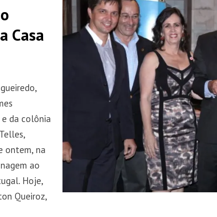
no
na Casa
gueiredo,
mes
 e da colônia
Telles,
de ontem, na
menagem ao
ugal. Hoje,
rton Queiroz,