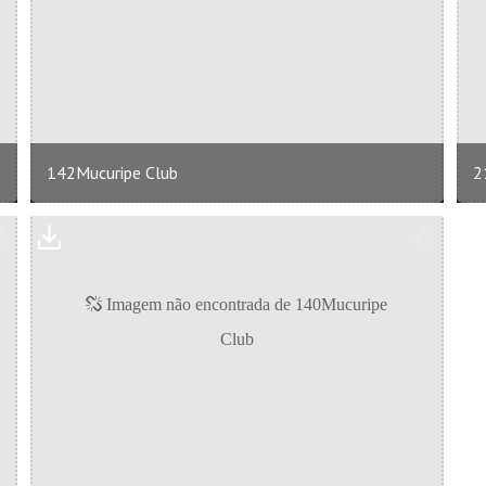
142Mucuripe Club
2