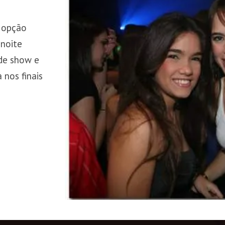
a opção
 noite
de show e
 nos finais