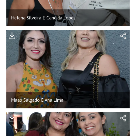
Helena Silveira E Candida Lopes
;
Maab Salgado E Ana Lima
;