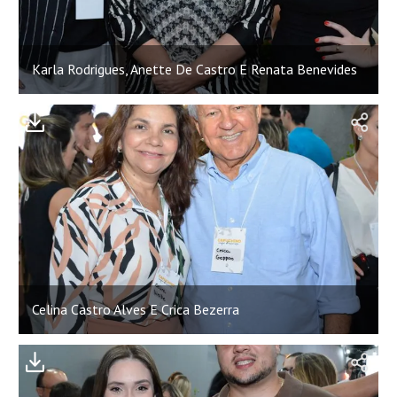
Karla Rodrigues, Anette De Castro E Renata Benevides
;
Celina Castro Alves E Crica Bezerra
;