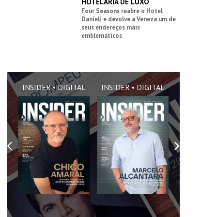
HOTELARIA DE LUXO
Four Seasons reabre o Hotel
Danieli e devolve a Veneza um de
seus endereços mais
emblemáticos
AL
INSIDER • DIGITAL
INSIDER • DIGITAL
INSIDER •