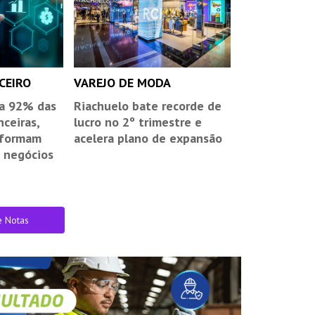
CEIRO
VAREJO DE MODA
 a 92% das
Riachuelo bate recorde de
nceiras,
lucro no 2º trimestre e
sformam
acelera plano de expansão
 negócios
e Notas