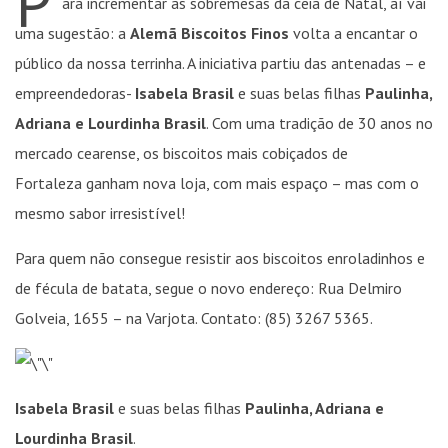
P
ara incrementar as sobremesas da ceia de Natal, aí vai
uma sugestão: a
Alemã Biscoitos Finos
volta a encantar o
público da nossa terrinha. A iniciativa partiu das antenadas – e
empreendedoras-
Isabela Brasil
e suas belas filhas
Paulinha,
Adriana e Lourdinha Brasil
. Com uma tradição de 30 anos no
mercado cearense, os biscoitos mais cobiçados de
Fortaleza ganham nova loja, com mais espaço – mas com o
mesmo sabor irresistível!
Para quem não consegue resistir aos biscoitos enroladinhos e
de fécula de batata, segue o novo endereço: Rua Delmiro
Golveia, 1655 – na Varjota. Contato: (85) 3267 5365.
Isabela Brasil
e suas belas filhas
Paulinha, Adriana e
Lourdinha Brasil
.