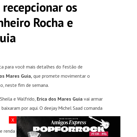
 recepcionar os
nheiro Rocha e
uia
a para você mais detalhes do festão de
os Mares Guia,
que promete movimentar o
to, neste fim de semana.
Sheila e Walfrido,
Erica dos Mares Guia
vai armar
 baixaram por aqui. O deejay Michel Saad comanda
X
renda renascença com as iniciais do casal, a