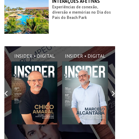
INTERAÇÕES AFETIVAS
Experiências de conexão,
diversão e memórias no Dia dos
Pais do Beach Park
AL
INSIDER • DIGITAL
INSIDER • DIGITAL
INSIDER •