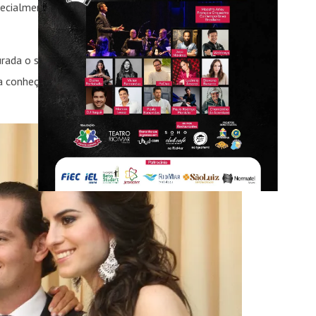
ecialmente para a filha um brinco chandelier
rada o segredo em baixo de sete chaves. O noivo
 conheçer lugares inéditos. Agora o portão de