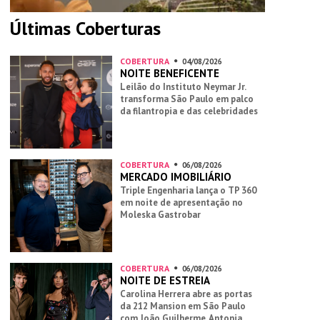
Últimas Coberturas
COBERTURA
04/08/2026
NOITE BENEFICENTE
Leilão do Instituto Neymar Jr.
transforma São Paulo em palco
da filantropia e das celebridades
COBERTURA
06/08/2026
MERCADO IMOBILIÁRIO
Triple Engenharia lança o TP 360
em noite de apresentação no
Moleska Gastrobar
COBERTURA
06/08/2026
NOITE DE ESTREIA
Carolina Herrera abre as portas
da 212 Mansion em São Paulo
com João Guilherme, Antonia