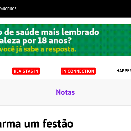
PARCEIROS
HAPPE
REVISTAS IN
IN CONNECTION
Notas
 arma um festão