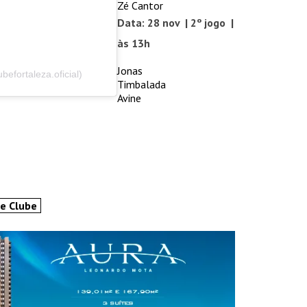
Zé Cantor
Data: 28 nov | 2º jogo |
às 13h
Jonas
befortaleza.oficial)
Timbalada
Avine
INSIDER • DIGITAL
INSIDER • DIGITAL
INSIDER • DIGIT
te Clube