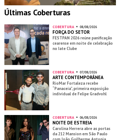
Últimas Coberturas
COBERTURA
08/08/2026
FORÇA DO SETOR
FESTPAN 2026 reúne panificação
cearense em noite de celebração
no Iate Clube
COBERTURA
07/08/2026
ARTE CONTEMPORÂNEA
RioMar Fortaleza recebe
“Panaceia”, primeira exposição
individual de Felipe Gradvohl
COBERTURA
06/08/2026
NOITE DE ESTREIA
Carolina Herrera abre as portas
da 212 Mansion em São Paulo
com João Guilherme, Antonia