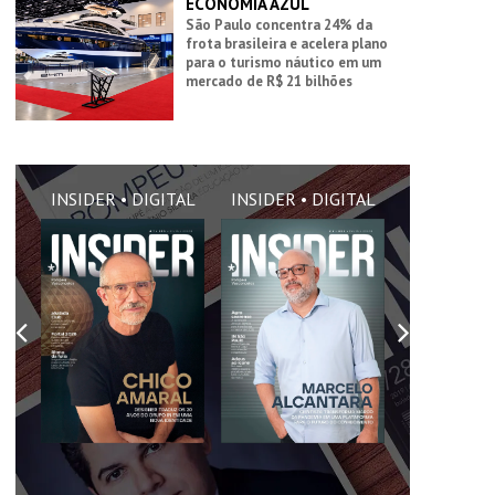
ECONOMIA AZUL
São Paulo concentra 24% da
frota brasileira e acelera plano
para o turismo náutico em um
mercado de R$ 21 bilhões
AL
INSIDER • DIGITAL
INSIDER • DIGITAL
INSIDER •