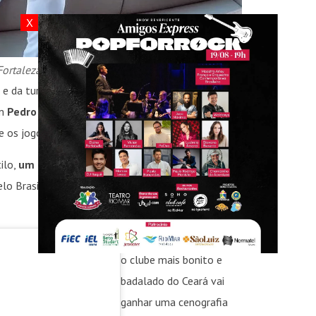
X
Fortaleza
 e da turma que adora diversão com qualidade, o
om
Pedro Coelho Neto, diretor da Social Music,
e
e os jogos da Seleção Brasileira no Catar.
ilo,
um time de atrações de peso já foi
elo Brasil embalada
por Bel Marques, Zé Cantor,
Como se não bastasse
,
o clube mais bonito e
badalado do Ceará vai
ganhar uma cenografia