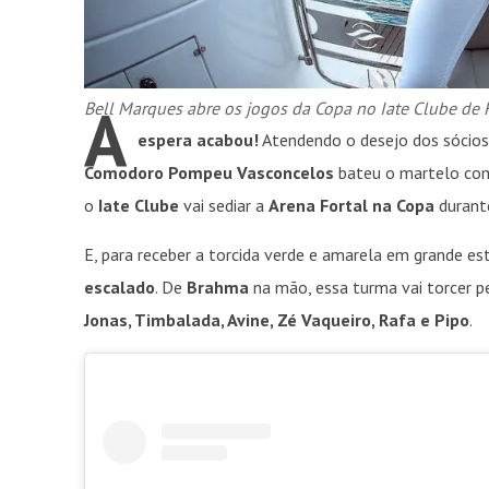
A
Bell Marques abre os jogos da Copa no Iate Clube de 
espera acabou!
Atendendo o desejo dos sócios
Comodoro Pompeu Vasconcelos
bateu o martelo c
o
Iate Clube
vai sediar a
Arena Fortal
na Copa
durant
E, para receber a torcida verde e amarela em grande est
escalado
. De
Brahma
na mão, essa turma vai torcer p
Jonas, Timbalada, Avine, Zé Vaqueiro, Rafa e Pipo
.