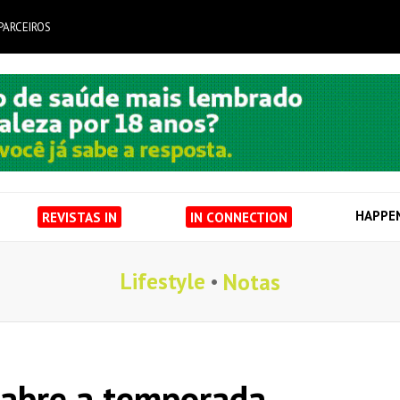
PARCEIROS
HAPPE
REVISTAS IN
IN CONNECTION
Lifestyle
Notas
 abre a temporada