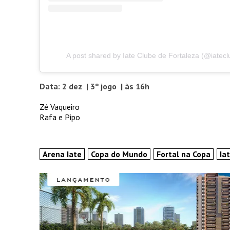
A post shared by Iate Clube de Fortaleza (@iateclu
Data: 2 dez | 3º jogo | às 16h
Zé Vaqueiro
Rafa e Pipo
Arena Iate
Copa do Mundo
Fortal na Copa
Ia