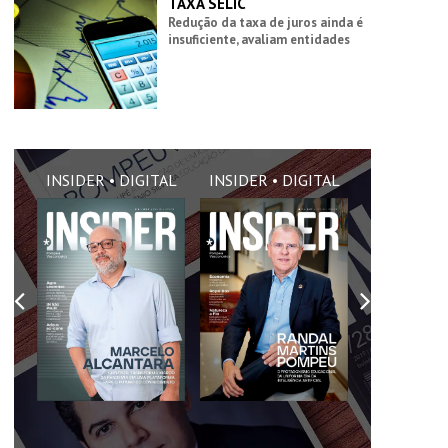
TAXA SELIC
Redução da taxa de juros ainda é
insuficiente, avaliam entidades
AL
INSIDER • DIGITAL
INSIDER • DIGITAL
INSIDER •