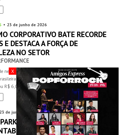
S
23 de junho de 2026
MO CORPORATIVO BATE RECORDE
S E DESTACA A FORÇA DE
LEZA NO SETOR
RFORMANCE
X
de negócios vem crescendo em ritmo acelerado na
asileira. Entre janeiro e maio de 2026, o segmento
 R$ 6,06 bilhões ...
23 de junho de 2026
 PARK TRANSFORMA
NTABILIDADE EM UMA PLATAFORMA