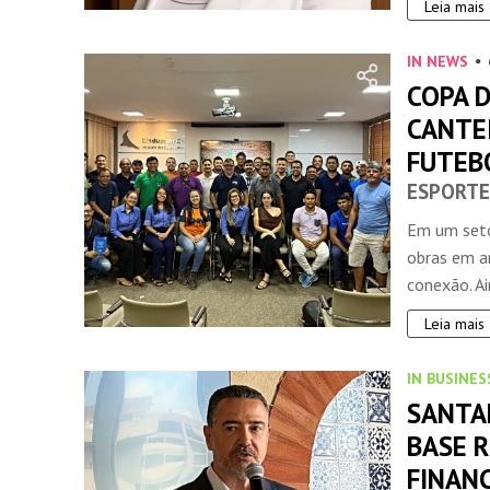
Leia mais
IN NEWS
COPA 
CANTE
FUTEB
ESPORTE
INSIDER • DIGITAL
Em um seto
obras em a
conexão. Ai
Leia mais
IN BUSINES
SANTA
BASE R
FINAN