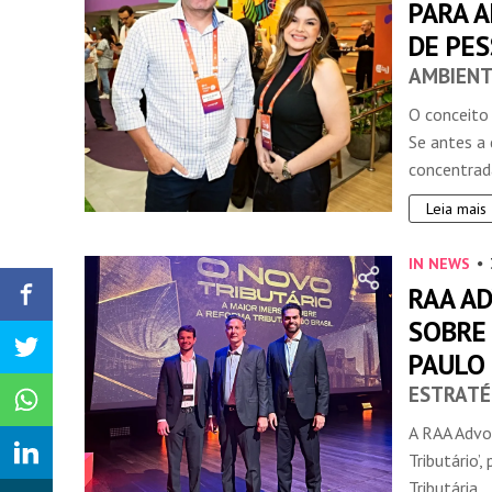
PARA 
DE PE
AMBIENT
O conceito
Se antes a
concentrada
Leia mais
IN NEWS
RAA A
SOBRE
PAULO
ESTRATÉ
A RAA Advo
Tributário’
Tributária ..