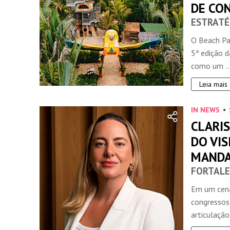
DE CO
ESTRATÉ
O Beach Par
5ª edição d
como um ..
Leia mais
IN NEWS
CLARIS
DO VIS
MAND
FORTALE
Em um cená
congressos
articulação 