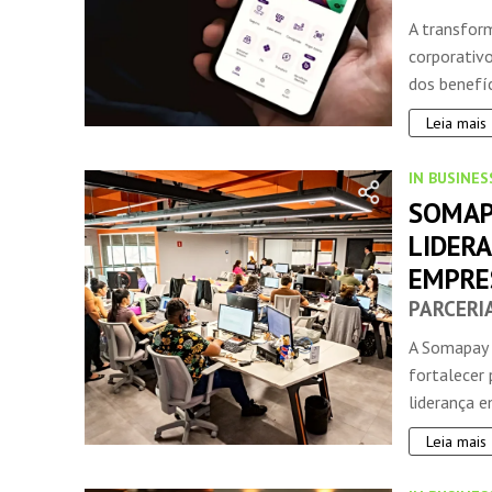
A transfor
corporativ
dos benefíci
Leia mais
IN BUSINES
SOMAP
LIDER
EMPRE
PARCERI
A Somapay C
fortalecer
liderança e
Leia mais