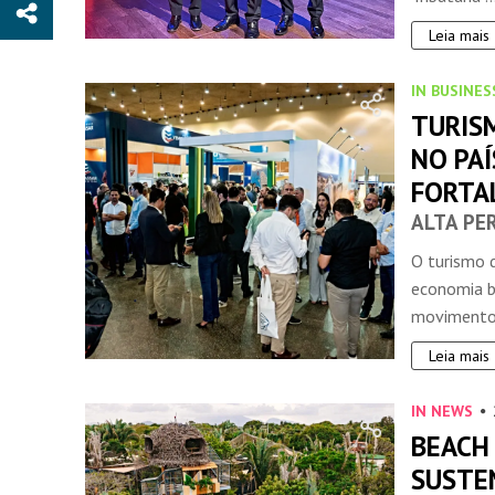
Leia mais
IN BUSINES
TURIS
NO PAÍ
FORTA
ALTA PE
O turismo 
economia br
movimentou
Leia mais
IN NEWS
BEACH
SUSTE