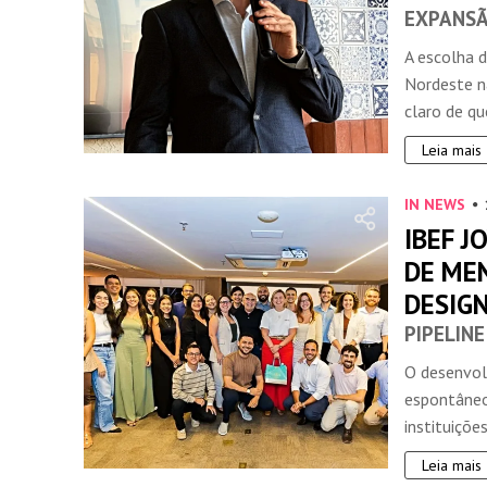
EXPANSÃ
A escolha 
Nordeste n
claro de que
Leia mais
IN NEWS
IBEF 
DE ME
DESIG
PIPELIN
O desenvol
espontâneo
instituiçõe
Leia mais