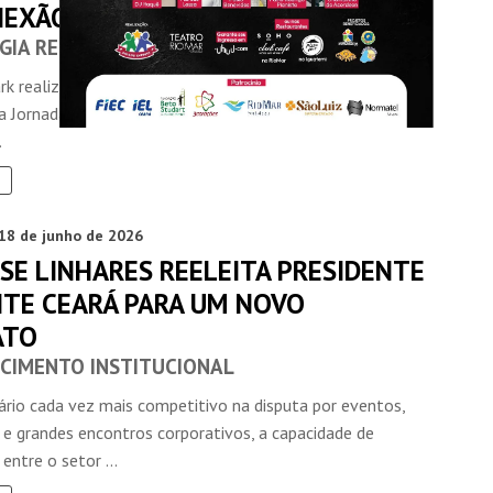
NEXÃO E VALOR
GIA RELEVANTE
k realiza na próxima terça-feira (30), no Parque Arvorar, a
a Jornada Sustentável, iniciativa que reposiciona o tema
.
18 de junho de 2026
SE LINHARES REELEITA PRESIDENTE
ITE CEARÁ PARA UM NOVO
ATO
CIMENTO INSTITUCIONAL
rio cada vez mais competitivo na disputa por eventos,
 e grandes encontros corporativos, a capacidade de
entre o setor ...