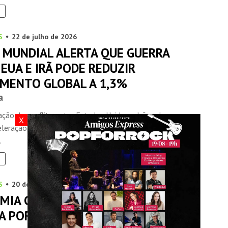
S
22 de julho de 2026
 MUNDIAL ALERTA QUE GUERRA
EUA E IRÃ PODE REDUZIR
IMENTO GLOBAL A 1,3%
a
cação do conflito entre Estados Unidos e Irã pode provocar
X
leração significativa da economia mundial, reacender a
.
S
20 de julho de 2026
MIA CRESCE 0,7% EM MAIO,
A POR CONSUMO DAS FAMÍLIAS