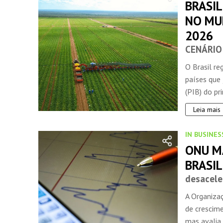
BRASIL
NO MU
2026
CENÁRIO
O Brasil r
países que
(PIB) do pri
Leia mais
IN BUSINES
ONU M
BRASI
desacele
A Organiza
de crescim
mas avalia 