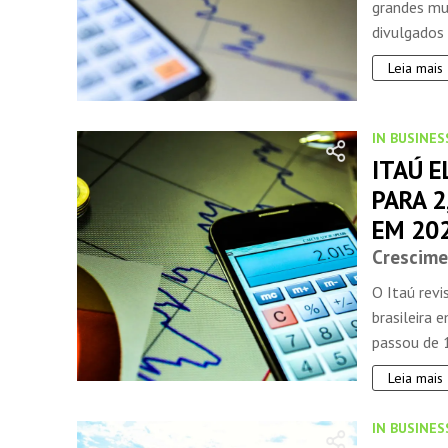
grandes mu
divulgados 
Leia mais
IN BUSINES
ITAÚ E
PARA 
EM 20
Crescim
O Itaú rev
brasileira 
passou de 1
Leia mais
IN BUSINES