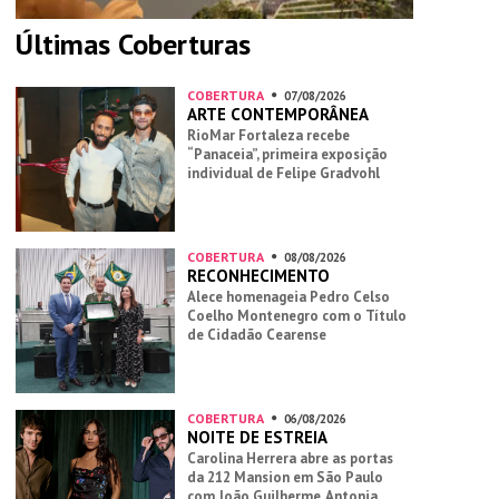
Últimas Coberturas
COBERTURA
07/08/2026
ARTE CONTEMPORÂNEA
RioMar Fortaleza recebe
“Panaceia”, primeira exposição
individual de Felipe Gradvohl
COBERTURA
08/08/2026
RECONHECIMENTO
Alece homenageia Pedro Celso
Coelho Montenegro com o Título
de Cidadão Cearense
COBERTURA
06/08/2026
NOITE DE ESTREIA
Carolina Herrera abre as portas
da 212 Mansion em São Paulo
com João Guilherme, Antonia