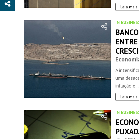
Leia mais
IN BUSINES
BANCO
ENTRE 
CRESC
Economi
A intensifi
uma desace
inflação e ..
Leia mais
IN BUSINES
ECONO
PUXAD