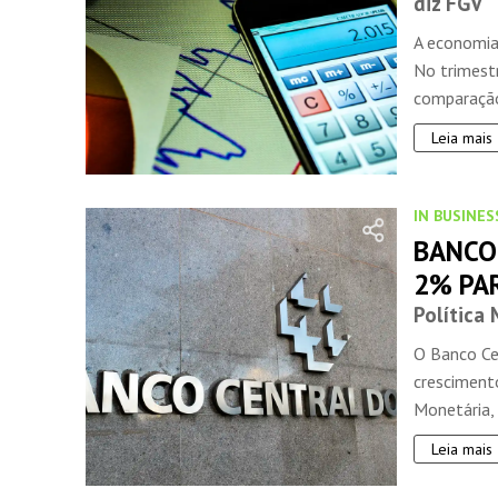
diz FGV
A economia 
No trimest
comparaçã
Leia mais
IN BUSINES
BANCO
2% PAR
Política
O Banco Ce
cresciment
Monetária, 
Leia mais