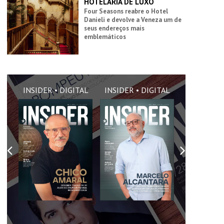
HOTELARIA DE LUXO
Four Seasons reabre o Hotel
Danieli e devolve a Veneza um de
seus endereços mais
emblemáticos
AL
INSIDER • DIGITAL
INSIDER • DIGITAL
INSIDER •