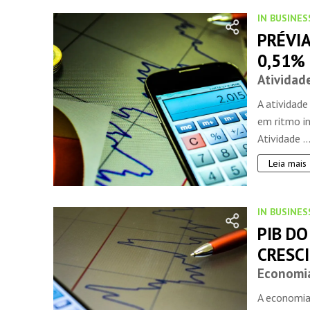
IN BUSINES
PRÉVIA
0,51% 
Atividad
A atividade
em ritmo in
Atividade ..
Leia mais
IN BUSINES
PIB D
CRESCI
Economia
A economia