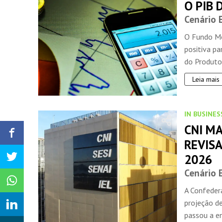
O PIB 
Cenário
O Fundo Mo
positiva pa
do Produto 
Leia mais
IN BUSINES
CNI M
REVISA
2026
Cenário
A Confeder
projeção d
passou a e