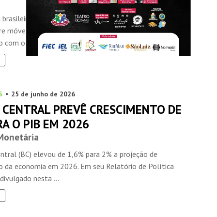
brasileira cresceu 0,7% na passagem de abril para maio.
re móvel terminado em maio, a alta é de 1,9% na
o com o mesmo ...
S
25 de junho de 2026
 CENTRAL PREVÊ CRESCIMENTO DE
A O PIB EM 2026
 Monetária
ntral (BC) elevou de 1,6% para 2% a projeção de
o da economia em 2026. Em seu Relatório de Política
divulgado nesta ...