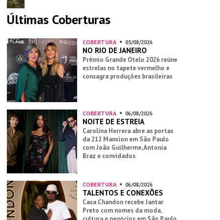
Últimas Coberturas
COBERTURA
05/08/2026
NO RIO DE JANEIRO
Prêmio Grande Otelo 2026 reúne
estrelas no tapete vermelho e
consagra produções brasileiras
COBERTURA
06/08/2026
NOITE DE ESTREIA
Carolina Herrera abre as portas
da 212 Mansion em São Paulo
com João Guilherme, Antonia
Braz e convidados
COBERTURA
06/08/2026
TALENTOS E CONEXÕES
Casa Chandon recebe Jantar
Preto com nomes da moda,
cultura e negócios em São Paulo