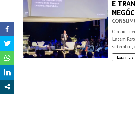
E TRA
NEGÓC
CONSUM
O maior ev
Latam Retai
setembro, c
Leia mais