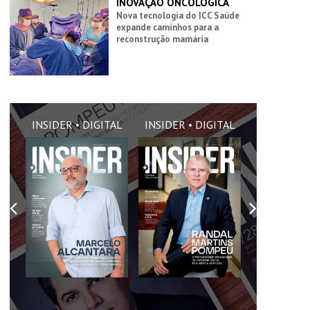
INOVAÇÃO ONCOLÓGICA
Nova tecnologia do ICC Saúde
expande caminhos para a
reconstrução mamária
AL
INSIDER • DIGITAL
INSIDER • DIGITAL
INSIDER •