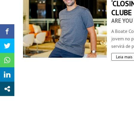
‘CLOS
CLUBE
ARE YOU
A Boate Co
jovem no p
servirá de p
Leia mais