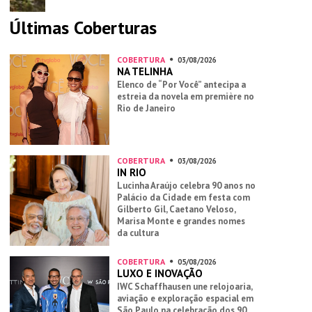
Últimas Coberturas
COBERTURA
03/08/2026
NA TELINHA
Elenco de “Por Você” antecipa a
estreia da novela em première no
Rio de Janeiro
COBERTURA
03/08/2026
IN RIO
Lucinha Araújo celebra 90 anos no
Palácio da Cidade em festa com
Gilberto Gil, Caetano Veloso,
Marisa Monte e grandes nomes
da cultura
COBERTURA
05/08/2026
LUXO E INOVAÇÃO
IWC Schaffhausen une relojoaria,
aviação e exploração espacial em
São Paulo na celebração dos 90