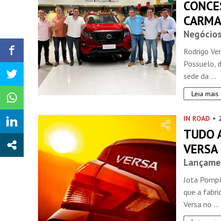
CONCE
CARMA
Negócio
Rodrigo Ve
Possuelo, d
sede da ...
Leia mais
IN ROAD
TUDO 
VERSA
Lançame
Jota Pompí
que a fabr
Versa no ...