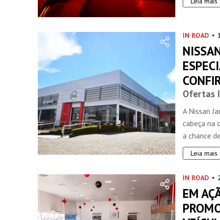
Leia mais
IN ROAD
NISSA
ESPECI
CONFIR
Ofertas 
A Nissan J
cabeça na 
a chance de
Leia mais
IN ROAD
EM AÇ
PROMO