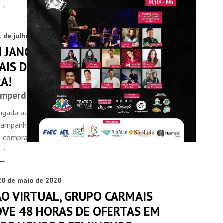
1 de julho de 2020
N JANGADA OFERECE CONDIÇÕES
AIS DURANTE A “QUARTA ATREVIDA”.
A!
Imperdíveis
angada acelerou o passo, trocou a marcha e entrou de
campanha “Quarta Atrevida”, proporcionando aos clientes
 comprar ...
20 de maio de 2020
ÃO VIRTUAL, GRUPO CARMAIS
VE 48 HORAS DE OFERTAS EM