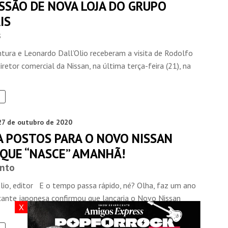
SSÃO DE NOVA LOJA DO GRUPO
IS
s
ntura e Leonardo Dall’Olio receberam a visita de Rodolfo
iretor comercial da Nissan, na última terça-feira (21), na
27 de outubro de 2020
A POSTOS PARA O NOVO NISSAN
 QUE “NASCE” AMANHÃ!
nto
lio, editor E o tempo passa rápido, né? Olha, faz um ano
icante japonesa confirmou que lançaria o Novo Nissan
X