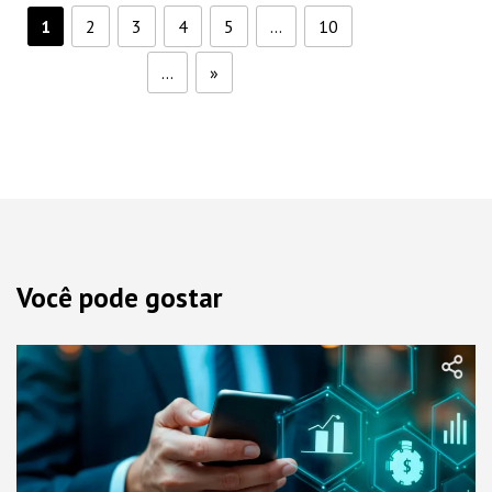
1
2
3
4
5
...
10
...
»
Você pode gostar