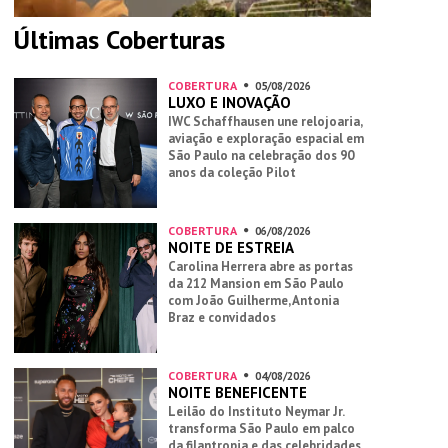
Últimas Coberturas
COBERTURA
05/08/2026
LUXO E INOVAÇÃO
IWC Schaffhausen une relojoaria,
aviação e exploração espacial em
São Paulo na celebração dos 90
anos da coleção Pilot
COBERTURA
06/08/2026
NOITE DE ESTREIA
Carolina Herrera abre as portas
da 212 Mansion em São Paulo
com João Guilherme, Antonia
Braz e convidados
COBERTURA
04/08/2026
NOITE BENEFICENTE
Leilão do Instituto Neymar Jr.
transforma São Paulo em palco
da filantropia e das celebridades