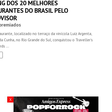
NG DOS 20 MELHORES
URANTES DO BRASIL PELO
DVISOR
premiados
urante, localizado no terraço da vinícola Luiz Argenta,
a Cunha, no Rio Grande do Sul, conquistou o Traveller’s
ds ...
X