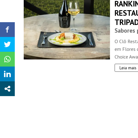
RANKI
RESTA
TRIPA
Sabores 
O Clô Resta
em Flores d
Choice Awar
Leia mais