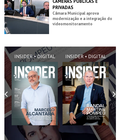
CÂMERAS PÚBLICAS E
PRIVADAS
Câmara Municipal aprova
modernização e a integração do
videomonitoramento
AL
INSIDER • DIGITAL
INSIDER • DIGITAL
INSIDER •