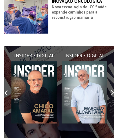
INOVAÇÃO ONCOLÓGICA
Nova tecnologia do ICC Saúde
expande caminhos para a
reconstrução mamária
AL
INSIDER • DIGITAL
INSIDER • DIGITAL
INSIDER •