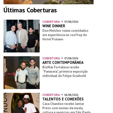
Últimas Coberturas
COBERTURA
07/08/2026
WINE DINNER
Don Melchor reúne convidados
em experiência no rooftop do
Hotel Praiano
COBERTURA
07/08/2026
ARTE CONTEMPORÂNEA
RioMar Fortaleza recebe
“Panaceia”, primeira exposição
individual de Felipe Gradvohl
COBERTURA
06/08/2026
TALENTOS E CONEXÕES
Casa Chandon recebe Jantar
Preto com nomes da moda,
cultura e negócios em São Paulo