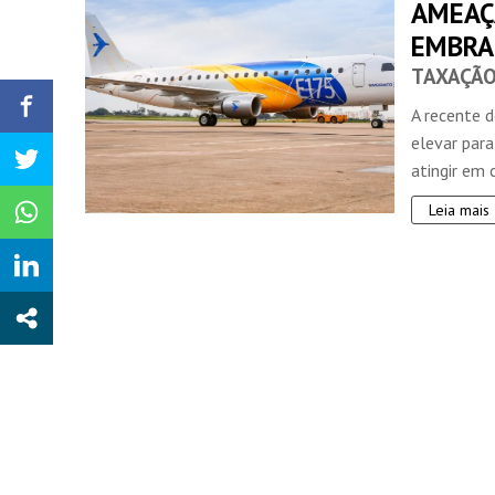
AMEAÇ
EMBRA
TAXAÇÃO
A recente 
elevar par
atingir em c
Leia mais