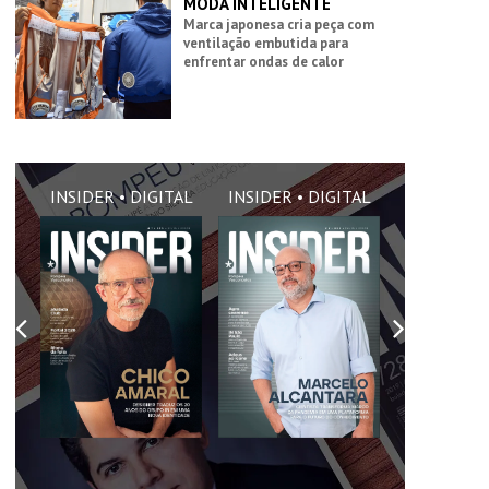
MODA INTELIGENTE
Marca japonesa cria peça com
ventilação embutida para
enfrentar ondas de calor
AL
INSIDER • DIGITAL
INSIDER • DIGITAL
INSIDER •