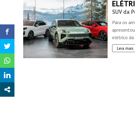
ELÉTRI
SUV da P
Para os am
apresentou
elétrico da 
Leia mais