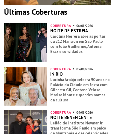
Últimas Coberturas
COBERTURA
06/08/2026
NOITE DE ESTREIA
Carolina Herrera abre as portas
da 212 Mansion em São Paulo
com João Guilherme, Antonia
Braz e convidados
COBERTURA
03/08/2026
IN RIO
Lucinha Araújo celebra 90 anos no
Palácio da Cidade em festa com
Gilberto Gil, Caetano Veloso,
Marisa Monte e grandes nomes
da cultura
COBERTURA
04/08/2026
NOITE BENEFICENTE
Leilão do Instituto Neymar Jr.
transforma São Paulo em palco
da filantropia e das celebridades