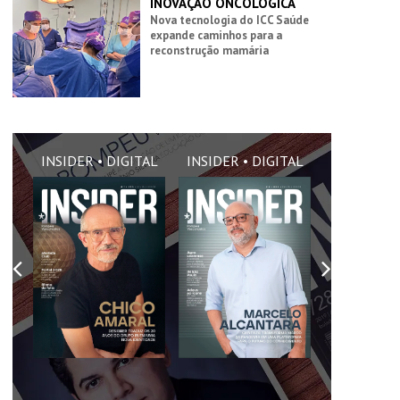
INOVAÇÃO ONCOLÓGICA
Nova tecnologia do ICC Saúde
expande caminhos para a
reconstrução mamária
AL
INSIDER • DIGITAL
INSIDER • DIGITAL
INSIDER •