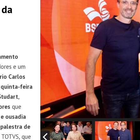
 da
amento
dores e um
rio Carlos
e
quinta-feira
Studart
,
ores
que
 e ousadia
a
palestra de
da TOTVS, que