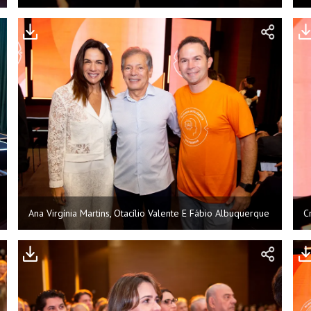
Ana Virgínia Martins, Otacílio Valente E Fábio Albuquerque
C