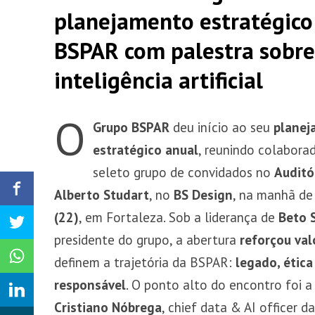
planejamento estratégico
BSPAR com palestra sobre
inteligência artificial
O
Grupo BSPAR
deu início ao seu
planej
estratégico anual
, reunindo colabora
seleto grupo de convidados no
Auditó
Alberto Studart
, no
BS Design
, na manhã d
(22)
, em Fortaleza. Sob a liderança de
Beto 
presidente do grupo, a abertura
reforçou val
definem a trajetória da BSPAR:
legado, ética
responsável
. O ponto alto do encontro foi 
Cristiano Nóbrega
, chief data & AI officer 