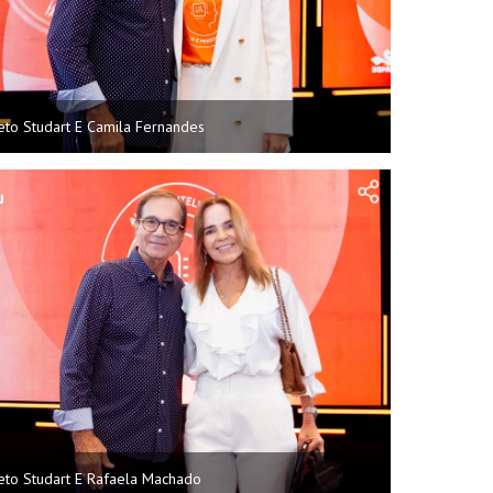
eto Studart E Camila Fernandes
eto Studart E Rafaela Machado