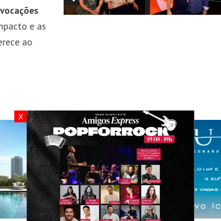
ovocações
mpacto e as
ferece ao
X