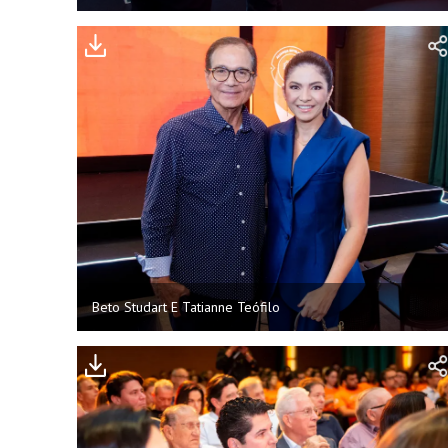
Beto Studart E Tatianne Teófilo