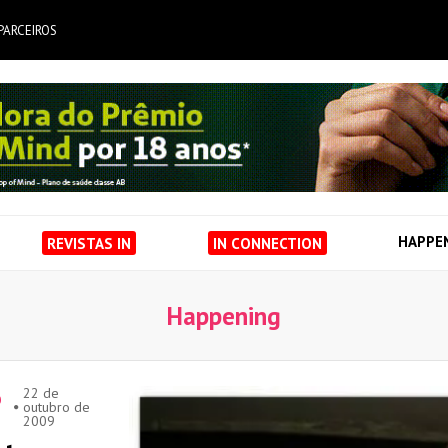
PARCEIROS
HAPPE
REVISTAS IN
IN CONNECTION
Happening
22 de
O
outubro de
2009