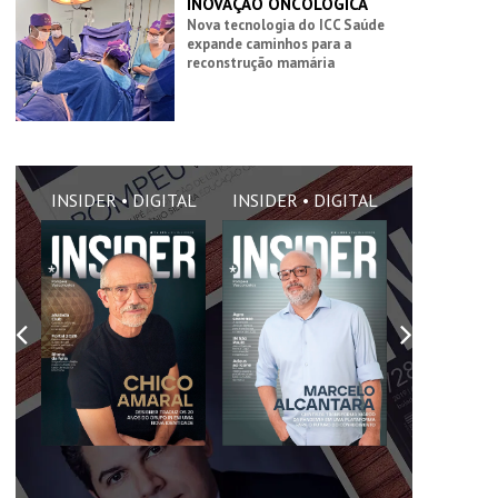
INOVAÇÃO ONCOLÓGICA
Nova tecnologia do ICC Saúde
expande caminhos para a
reconstrução mamária
AL
INSIDER • DIGITAL
INSIDER • DIGITAL
INSIDER •