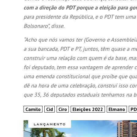
com a direção do PDT porque a eleição para gov
para presidente da República, e o PDT tem uma 
Bolsonaro”, disse.
“Acho que nós vamos ter (Governo e Assembleia
a sua bancada, PDT e PT, juntos, têm quase a m
construir uma relação com quem é da base, m
foi deputado, tem essa vantagem de aprender c
uma emenda constitucional que proíbe que qual
dê na hora de uma celebração, construí isso co
que 35, 36 deputados estaduais tenhamos na ba
Camilo
Cid
Ciro
Eleições 2022
Elmano
PD