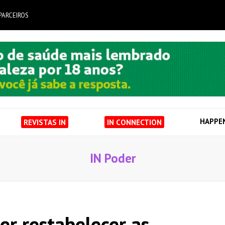
PARCEIROS
HAPPE
REVISTAS IN
IN CONNECTION
IN Poder
r restabelecer as