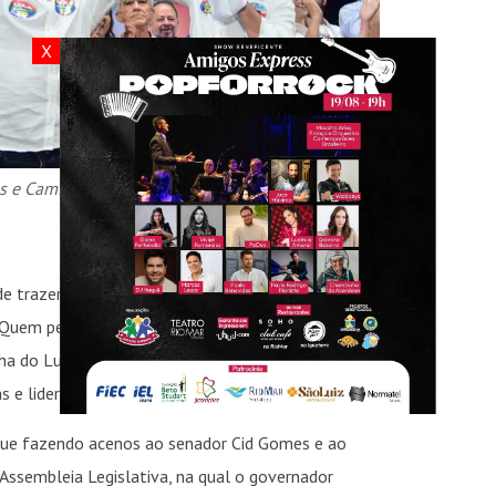
X
s e Camilo Santana
e trazer Ciro de volta em entrevista ao jornal
Quem perde fica dolorido. Acho que temos que
 do Lula”. Ontem ele repetiu que “O PT precisa
s e lideranças pela democracia brasileira.
gue fazendo acenos ao senador Cid Gomes e ao
Assembleia Legislativa, na qual o governador