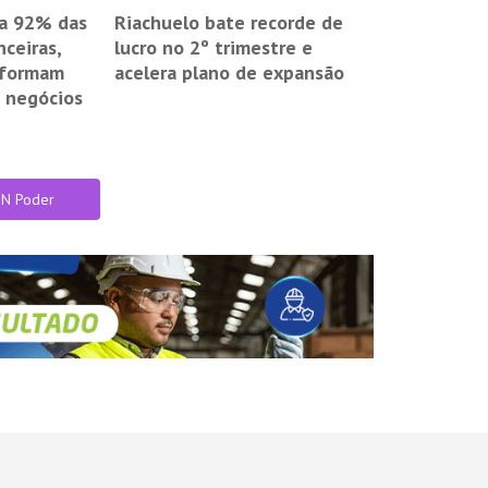
 a 92% das
Riachuelo bate recorde de
nceiras,
lucro no 2º trimestre e
sformam
acelera plano de expansão
 negócios
IN Poder