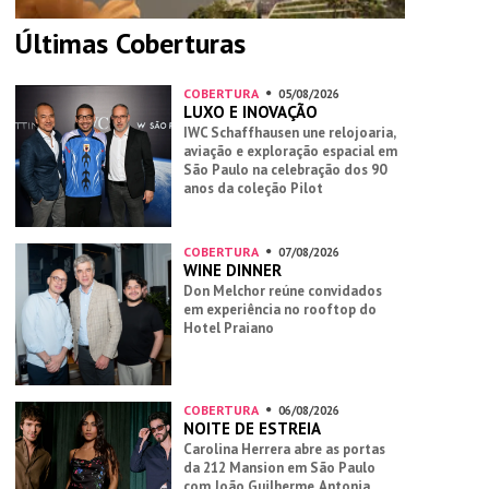
Últimas Coberturas
COBERTURA
05/08/2026
LUXO E INOVAÇÃO
IWC Schaffhausen une relojoaria,
aviação e exploração espacial em
São Paulo na celebração dos 90
anos da coleção Pilot
COBERTURA
07/08/2026
WINE DINNER
Don Melchor reúne convidados
em experiência no rooftop do
Hotel Praiano
COBERTURA
06/08/2026
NOITE DE ESTREIA
Carolina Herrera abre as portas
da 212 Mansion em São Paulo
com João Guilherme, Antonia