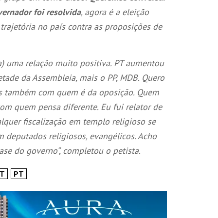
ernador foi resolvida
, agora é a eleição
trajetória no país contra as proposições de
) uma relação muito positiva. PT aumentou
etade da Assembleia, mais o PP, MDB. Quero
INSIDER • DIGITAL
INSIDER • DIGITAL
INSIDER • DIGIT
as também com quem é da oposição. Quem
om quem pensa diferente. Eu fui relator de
quer fiscalização em templo religioso se
m deputados religiosos, evangélicos. Acho
se do governo“, completou o petista.
T
PT