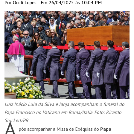
Por Oceli Lopes - Em 26/04/2025 às 10:04 PM
Luiz Inácio Lula da Silva e Janja acompanham o funeral do
Papa Francisco no Vaticano em Roma/Itália. Foto: Ricardo
A
Stuckert/PR
pós acompanhar a Missa de Exéquias do
Papa