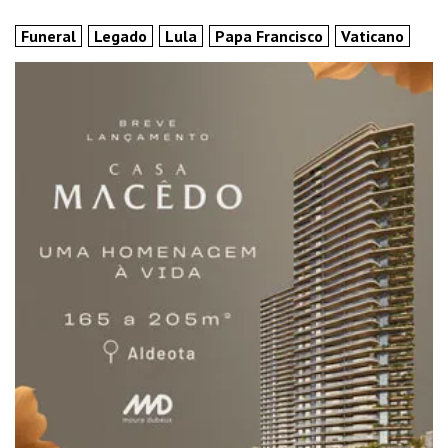
Funeral
Legado
Lula
Papa Francisco
Vaticano