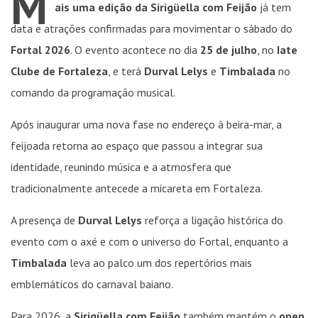
M
ais uma edição da Sirigüella com Feijão
já tem
data e atrações confirmadas para movimentar o sábado do
Fortal 2026
. O evento acontece no dia
25 de julho
, no
Iate
Clube de Fortaleza
, e terá
Durval Lelys
e
Timbalada
no
comando da programação musical.
Após inaugurar uma nova fase no endereço à beira-mar, a
feijoada retorna ao espaço que passou a integrar sua
identidade, reunindo música e a atmosfera que
tradicionalmente antecede a micareta em Fortaleza.
A presença de
Durval Lelys
reforça a ligação histórica do
evento com o axé e com o universo do Fortal, enquanto a
Timbalada
leva ao palco um dos repertórios mais
emblemáticos do carnaval baiano.
Para 2026, a
Sirigüella com Feijão
também mantém o
open