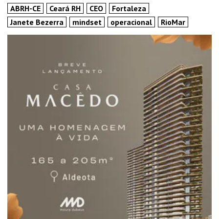
ABRH-CE
Ceará RH
CEO
Fortaleza
Janete Bezerra
mindset
operacional
RioMar