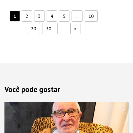
1
2
3
4
5
...
10
20
30
...
»
Você pode gostar