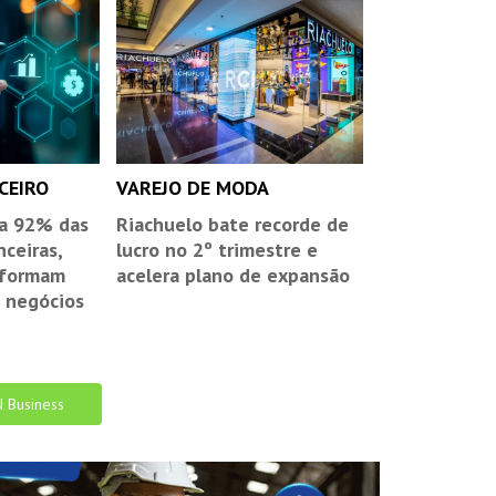
CEIRO
VAREJO DE MODA
 a 92% das
Riachuelo bate recorde de
nceiras,
lucro no 2º trimestre e
sformam
acelera plano de expansão
 negócios
N Business