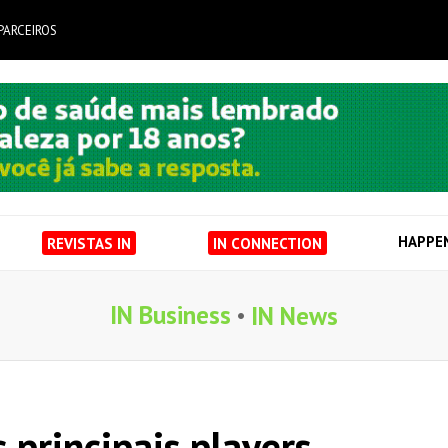
PARCEIROS
HAPPE
REVISTAS IN
IN CONNECTION
IN Business
IN News
s principais players