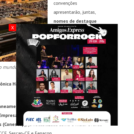
convenções
apresentarão, juntas,
nomes de destaque
X
como o poeta Bráulio
Bessa, o economista e
professor Samy Dana,
o artista Dorgival
Dantas e expoentes
do mundo business
do mundo business,
Mônica Hauck
. Felipe Guerra será um dos
aneamente à convenção regional será
 Empresas de Serviços Contábeis e Empresas de
s (Conescap)
, já notabilizada como o maior evento
RCCE, Sescap-CE e Fenacon.