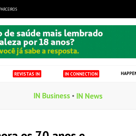
PARCEIROS
HAPPE
REVISTAS IN
IN CONNECTION
IN Business
IN News
ora os 70 anos e