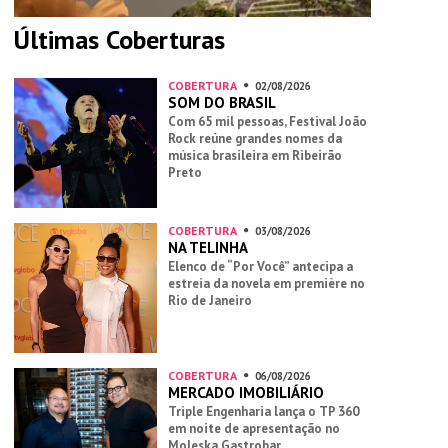
Últimas Coberturas
COBERTURA
02/08/2026
SOM DO BRASIL
Com 65 mil pessoas, Festival João
Rock reúne grandes nomes da
música brasileira em Ribeirão
Preto
COBERTURA
03/08/2026
NA TELINHA
Elenco de “Por Você” antecipa a
estreia da novela em première no
Rio de Janeiro
COBERTURA
06/08/2026
MERCADO IMOBILIÁRIO
Triple Engenharia lança o TP 360
em noite de apresentação no
Moleska Gastrobar