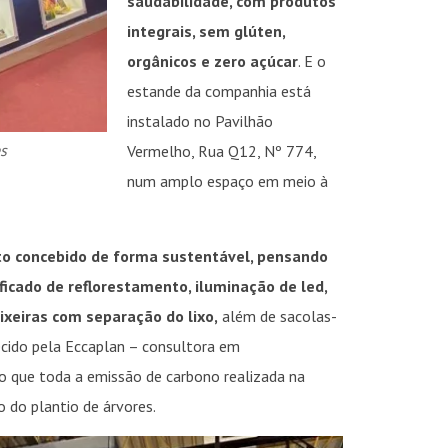
saudabilidade, com produtos
integrais, sem glúten,
orgânicos e zero açúcar
. E o
estande da companhia está
instalado no Pavilhão
s
Vermelho, Rua Q12, Nº 774,
num amplo espaço em meio à
to concebido de forma sustentável, pensando
ificado de reflorestamento, iluminação de led,
lixeiras com separação do lixo,
além de sacolas-
ecido pela Eccaplan – consultora em
do que toda a emissão de carbono realizada na
o do plantio de árvores.