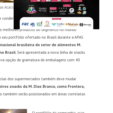
as Acácias está sendo apresentada ao mercado
 e condimentos.
s dos melhores produtos do segmento no mundo
m seu portfólio ofertado no Brasil durante a APAS
acional brasileira do setor de alimentos M.
no Brasil
. Será apresentada a nova linha de snacks
 nova opção de gramatura de embalagens com 40
ôndolas dos supermercados também deve mudar.
utros snacks da M. Dias Branco, como Frontera,
ão também serão posicionados em áreas correlatas
O portfólio da companhia, cujo