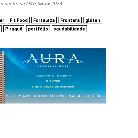
ção dentro da APAS SHow 2023
er
Fit Food
Fortaleza
Frontera
glúten
Piraquê
portfólio
saudabilidade