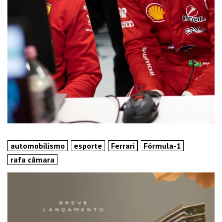
automobilismo
esporte
Ferrari
Fórmula-1
rafa câmara