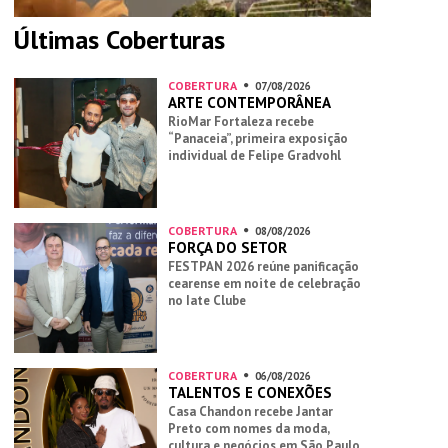
Últimas Coberturas
COBERTURA
07/08/2026
ARTE CONTEMPORÂNEA
RioMar Fortaleza recebe
“Panaceia”, primeira exposição
individual de Felipe Gradvohl
COBERTURA
08/08/2026
FORÇA DO SETOR
FESTPAN 2026 reúne panificação
cearense em noite de celebração
no Iate Clube
COBERTURA
06/08/2026
TALENTOS E CONEXÕES
Casa Chandon recebe Jantar
Preto com nomes da moda,
cultura e negócios em São Paulo