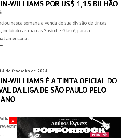
IN-WILLIAMS POR US$ 1,15 BILHÃO
S
nciou nesta semana a venda de sua divisão de tintas
, incluindo as marcas Suvinil e Glasu!, para a
al americana ...
14 de fevereiro de 2024
N-WILLIAMS É A TINTA OFICIAL DO
AL DA LIGA DE SÃO PAULO PELO
 ANO
illiams, líder global na fabricação, distribuição e venda
X
 revestimentos, é a tinta oficial do Carnaval de São Paulo
..