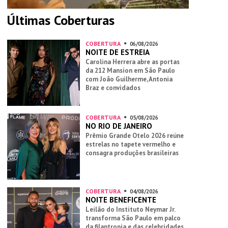
Últimas Coberturas
COBERTURA
06/08/2026
NOITE DE ESTREIA
Carolina Herrera abre as portas
da 212 Mansion em São Paulo
com João Guilherme, Antonia
Braz e convidados
COBERTURA
05/08/2026
NO RIO DE JANEIRO
Prêmio Grande Otelo 2026 reúne
estrelas no tapete vermelho e
consagra produções brasileiras
COBERTURA
04/08/2026
NOITE BENEFICENTE
Leilão do Instituto Neymar Jr.
transforma São Paulo em palco
da filantropia e das celebridades