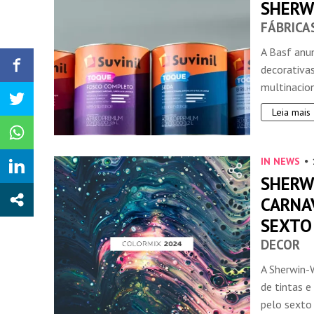
SHERW
FÁBRICA
A Basf anu
decorativas
multinacion
Leia mais
IN NEWS
SHERWI
CARNAV
SEXTO
DECOR
A Sherwin-W
de tintas e
pelo sexto .