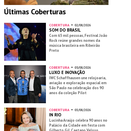
Últimas Coberturas
COBERTURA
02/08/2026
SOM DO BRASIL
Com 65 mil pessoas, Festival João
Rock reúne grandes nomes da
música brasileira em Ribeirão
Preto
COBERTURA
05/08/2026
LUXO E INOVAÇÃO
IWC Schaffhausen une relojoaria,
aviação e exploração espacial em
São Paulo na celebração dos 90
anos da coleção Pilot
COBERTURA
03/08/2026
IN RIO
Lucinha Araújo celebra 90 anos no
Palácio da Cidade em festa com
Gilberto Gil, Caetano Veloso,