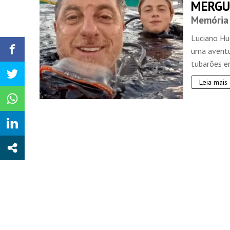
MERGU
Memória 
Luciano Huc
uma aventu
tubarões em
Leia mais