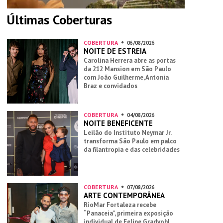
Últimas Coberturas
COBERTURA
06/08/2026
NOITE DE ESTREIA
Carolina Herrera abre as portas
da 212 Mansion em São Paulo
com João Guilherme, Antonia
Braz e convidados
COBERTURA
04/08/2026
NOITE BENEFICENTE
Leilão do Instituto Neymar Jr.
transforma São Paulo em palco
da filantropia e das celebridades
COBERTURA
07/08/2026
ARTE CONTEMPORÂNEA
RioMar Fortaleza recebe
“Panaceia”, primeira exposição
individual de Felipe Gradvohl