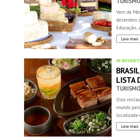
TURISM
Vem de Mina
dezembro d
Educação, a
Leia mais
IN BUSINES
BRASI
LISTA
TURISM
Dois restau
mundo pelo
localizada 
Leia mais