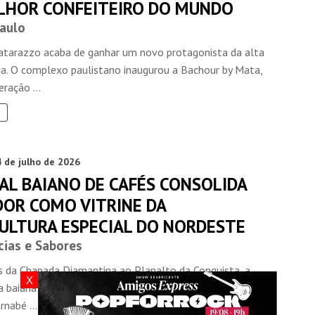
LHOR CONFEITEIRO DO MUNDO
aulo
atarazzo acaba de ganhar um novo protagonista da alta
a. O complexo paulistano inaugurou a Bachour by Mata,
eração ...
 de julho de 2026
AL BAIANO DE CAFÉS CONSOLIDA
DOR COMO VITRINE DA
CULTURA ESPECIAL DO NORDESTE
cias e Sabores
rs da Chapada Diamantina ao Planalto da Conquista, a
X
a baiana ocupa Salvador nos dias 15 e 16 de agosto. O
rnabé ...