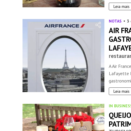
Leia mais
NOTAS
3 
AIR FR
GASTR
LAFAYE
restaura
A Air Franc
Lafayette 
gastronomia
Leia mais
IN BUSINES
QUEIJ
PATRI