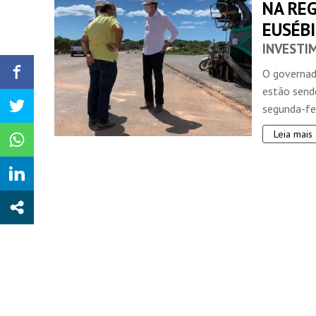
NA RE
EUSÉB
INVESTI
O governad
estão send
segunda-feir
Leia mais