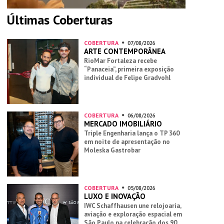
Últimas Coberturas
COBERTURA
07/08/2026
ARTE CONTEMPORÂNEA
RioMar Fortaleza recebe
“Panaceia”, primeira exposição
individual de Felipe Gradvohl
COBERTURA
06/08/2026
MERCADO IMOBILIÁRIO
Triple Engenharia lança o TP 360
em noite de apresentação no
Moleska Gastrobar
COBERTURA
05/08/2026
LUXO E INOVAÇÃO
IWC Schaffhausen une relojoaria,
aviação e exploração espacial em
São Paulo na celebração dos 90