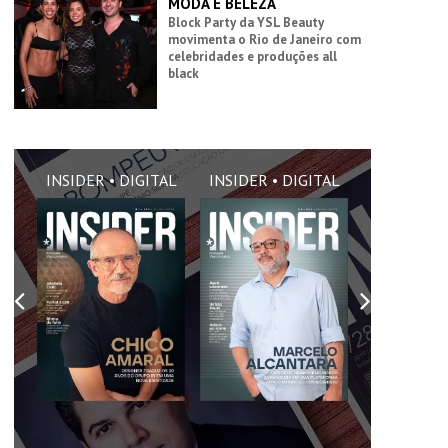
MODA E BELEZA
Block Party da YSL Beauty
movimenta o Rio de Janeiro com
celebridades e produções all
black
AL
INSIDER • DIGITAL
INSIDER • DIGITAL
INSIDER •