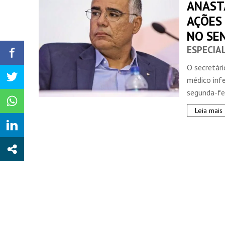
ANAST
AÇÕES
NO SE
ESPECIA
O secretári
médico infe
segunda-feir
Leia mais