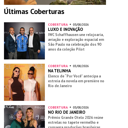
Últimas Coberturas
COBERTURA
05/08/2026
LUXO E INOVAÇÃO
IWC Schaffhausen une relojoaria,
aviação e exploração espacial em
São Paulo na celebração dos 90
anos da coleção Pilot
COBERTURA
03/08/2026
NA TELINHA
Elenco de “Por Você” antecipa a
estreia da novela em première no
Rio de Janeiro
COBERTURA
05/08/2026
NO RIO DE JANEIRO
Prêmio Grande Otelo 2026 reúne
estrelas no tapete vermelho e
consagra produções brasileiras