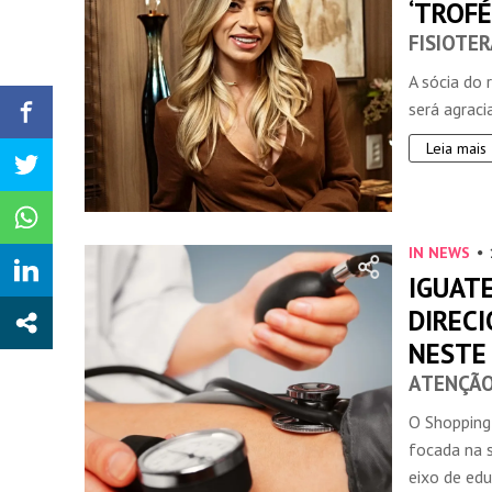
‘TROFÉ
FISIOTE
A sócia do 
será agraci
Leia mais
IN NEWS
IGUAT
DIRECI
NESTE
ATENÇÃO
O Shopping
focada na 
eixo de edu