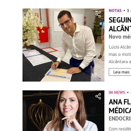
NOTAS
3 
SEGUIN
ALCÂN
Novo méd
Lúcio Alcân
mas o motiv
Alcântara a
Leia mais
IN NEWS
ANA F
MÉDICA
ENDOCRI
Com residê