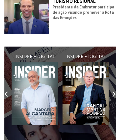
TURISMO REGIONAL
Presidente da Embratur participa
de ação visando promover a Rota
das Emoções
AL
INSIDER • DIGITAL
INSIDER • DIGITAL
INSIDER •