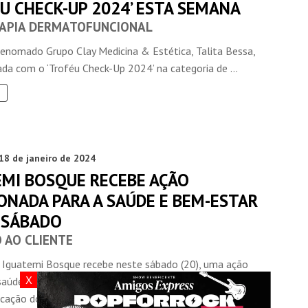
U CHECK-UP 2024’ ESTA SEMANA
RAPIA DERMATOFUNCIONAL
renomado Grupo Clay Medicina & Estética, Talita Bessa,
ada com o ‘Troféu Check-Up 2024’ na categoria de ...
18 de janeiro de 2024
EMI BOSQUE RECEBE AÇÃO
ONADA PARA A SAÚDE E BEM-ESTAR
 SÁBADO
 AO CLIENTE
 Iguatemi Bosque recebe neste sábado (20), uma ação
X
saúde e bem-estar do público. Em parceria com O Cachola,
cação do ...