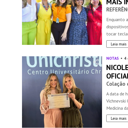
MAIS I
REFERÊN
Enquanto a
dispositivo
tocar tecla
Leia mais
NOTAS
4
NICOLE
OFICI
Colação 
A data de h
Vichnevski 
Medicina da 
Leia mais