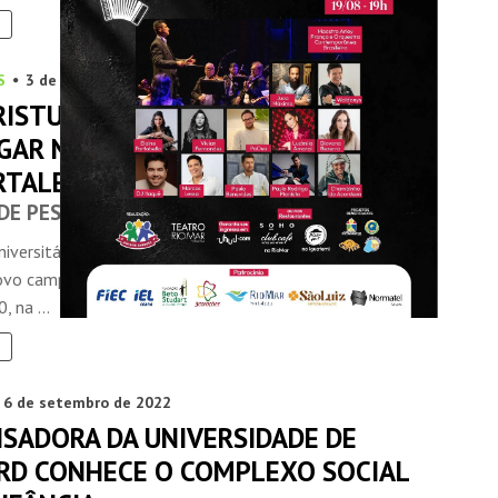
S
3 de outubro de 2022
RISTUS ACELERA OBRAS PARA
GAR NOVO CENTRO UNIVERSITÁRIO
RTALEZA
DE PESQUISAS
iversitário Christus iniciou as obras de adaptação para o
ovo campus em Fortaleza, situado na Rua Visconde de
, na ...
6 de setembro de 2022
ISADORA DA UNIVERSIDADE DE
RD CONHECE O COMPLEXO SOCIAL