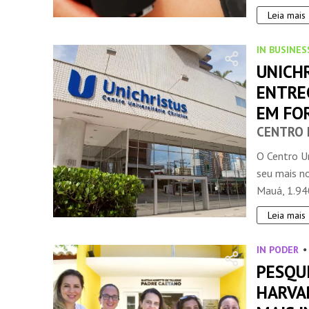
Leia mais
IN BUSINES
UNICH
ENTRE
EM FO
CENTRO 
O Centro Un
seu mais n
Mauá, 1.940
Leia mais
IN PODER
PESQU
HARVA