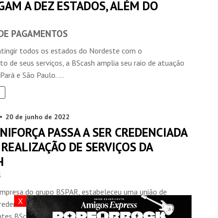
GAM A DEZ ESTADOS, ALÉM DO
DE PAGAMENTOS
atingir todos os estados do Nordeste com o
to de seus serviços, a BScash amplia seu raio de atuação
Pará e São Paulo. ...
20 de junho de 2022
NIFORÇA PASSA A SER CREDENCIADA
 REALIZAÇÃO DE SERVIÇOS DA
H
s
empresa do grupo BSPAR, estabeleceu uma união de
X
redenciamento com a Rede Uniforça, o que vai permitir
ntes BScash ...