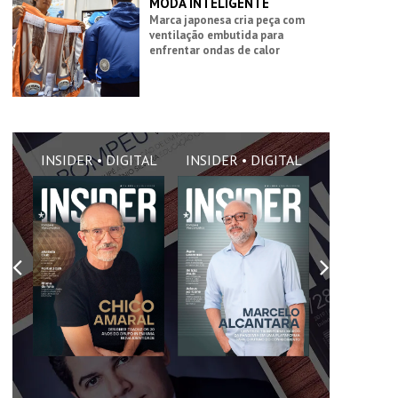
MODA INTELIGENTE
Marca japonesa cria peça com
ventilação embutida para
enfrentar ondas de calor
AL
INSIDER • DIGITAL
INSIDER • DIGITAL
INSIDER •