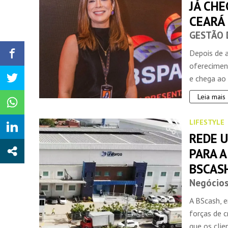
JÁ CHE
CEARÁ
GESTÃO 
Depois de 
oferecimen
e chega ao 
Leia mais
LIFESTYLE
REDE U
PARA A
BSCAS
Negócio
A BScash, 
forças de c
que os clie