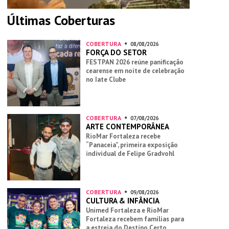
Últimas Coberturas
COBERTURA
08/08/2026
FORÇA DO SETOR
FESTPAN 2026 reúne panificação
cearense em noite de celebração
no Iate Clube
COBERTURA
07/08/2026
ARTE CONTEMPORÂNEA
RioMar Fortaleza recebe
“Panaceia”, primeira exposição
individual de Felipe Gradvohl
COBERTURA
09/08/2026
CULTURA & INFÂNCIA
Unimed Fortaleza e RioMar
Fortaleza recebem famílias para
a estreia do Destino Certo