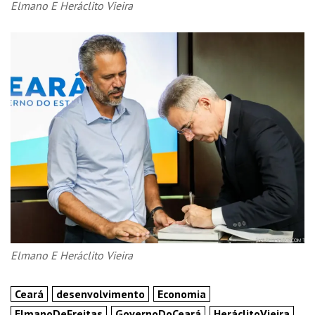
Elmano E Heráclito Vieira
Elmano E Heráclito Vieira
Ceará
desenvolvimento
Economia
ElmanoDeFreitas
GovernoDoCeará
HeráclitoVieira