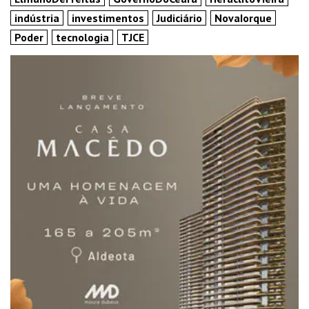
indústria
investimentos
Judiciário
NovaIorque
Poder
tecnologia
TJCE