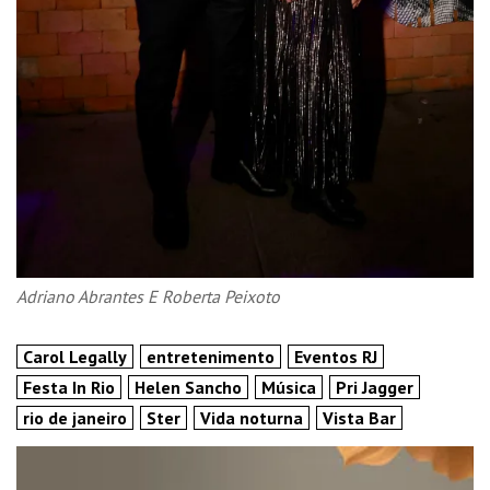
Adriano Abrantes E Roberta Peixoto
Carol Legally
entretenimento
Eventos RJ
Festa In Rio
Helen Sancho
Música
Pri Jagger
rio de janeiro
Ster
Vida noturna
Vista Bar