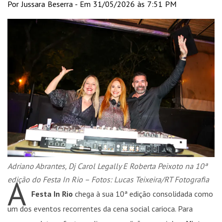
Por Jussara Beserra - Em 31/05/2026 às 7:51 PM
Adriano Abrantes, Dj Carol Legally E Roberta Peixoto na 10ª
A
edição do Festa In Rio – Fotos: Lucas Teixeira/RT Fotografia
Festa In Rio
chega à sua 10ª edição consolidada como
um dos eventos recorrentes da cena social carioca. Para