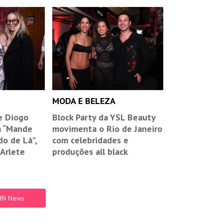
MODA E BELEZA
e Diogo
Block Party da YSL Beauty
m “Mande
movimenta o Rio de Janeiro
o de Lá”,
com celebridades e
 Arlete
produções all black
 IN News