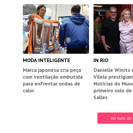
MODA INTELIGENTE
IN RIO
Marca japonesa cria peça
Danielle Winits 
com ventilação embutida
Vilela prestigia
para enfrentar ondas de
Notícias do Mund
calor
primeiro solo de
Salles
Ver tudo de