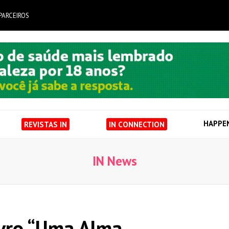
PARCEIROS
HAPPE
REVISTAS IN
IN CONNECTION
IN News
livro “Uma Alma