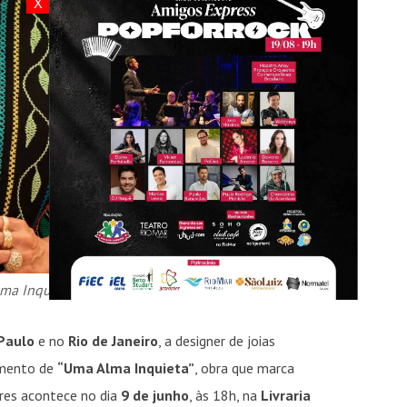
X
lma Inquieta” em Fortaleza – Foto: Edu
Paulo
e no
Rio de Janeiro
, a designer de joias
amento de
“Uma Alma Inquieta”
, obra que marca
ores acontece no dia
9 de junho
, às 18h, na
Livraria