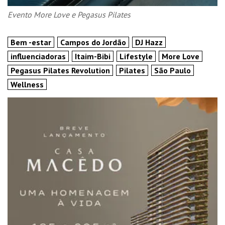
Evento More Love e Pegasus Pilates
Bem -estar
Campos do Jordão
DJ Hazz
influenciadoras
Itaim-Bibi
Lifestyle
More Love
Pegasus Pilates Revolution
Pilates
São Paulo
Wellness