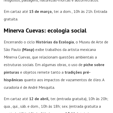
religiosos, paisagens, naturezas-mortas e autorretratos.
Em cartaz até
15 de março,
ter. a dom., 10h às 21h. Entrada
gratuita.
Minerva Cuevas: ecologia social
Encerrando o ciclo
Histórias da Ecologia
, o Museu de Arte de
São Paulo
(Masp)
exibe trabalhos da artista mexicana
Minerva Cuevas, que relacionam questões ambientais a
estruturas sociais. Em algumas obras, o uso de
piche sobre
pinturas
e objetos remete tanto a
tradições pré-
hispânicas
quanto aos impactos de vazamentos de óleo. A
curadoria é de André Mesquita.
Em cartaz até
12 de abril,
ter. (entrada gratuita), 10h às 20h;
qua., qui., sáb. e dom., 10h às 18h; sex. (entrada gratuita a