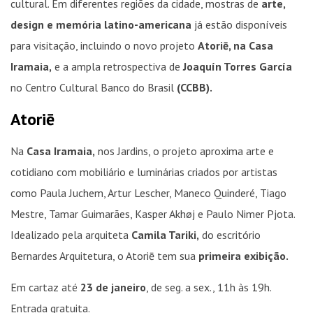
cultural. Em diferentes regiões da cidade, mostras de
arte,
design e memória latino-americana
já estão disponíveis
para visitação, incluindo o novo projeto
Atoriē, na Casa
Iramaia,
e a ampla retrospectiva de
Joaquín Torres García
no Centro Cultural Banco do Brasil
(CCBB).
Atoriē
Na
Casa Iramaia,
nos Jardins, o projeto aproxima arte e
cotidiano com mobiliário e luminárias criados por artistas
como Paula Juchem, Artur Lescher, Maneco Quinderé, Tiago
Mestre, Tamar Guimarães, Kasper Akhøj e Paulo Nimer Pjota.
Idealizado pela arquiteta
Camila Tariki,
do escritório
Bernardes Arquitetura, o Atoriē tem sua
primeira exibição.
Em cartaz até
23 de janeiro
, de seg. a sex., 11h às 19h.
Entrada gratuita.