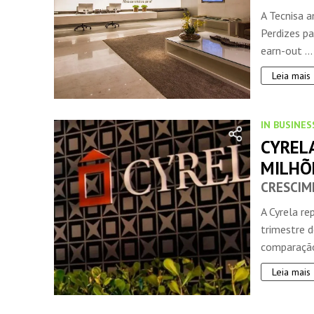
A Tecnisa 
Perdizes pa
earn-out ...
Leia mais
IN BUSINES
CYRELA
MILHÕ
CRESCIM
A Cyrela re
trimestre 
comparaçã
Leia mais