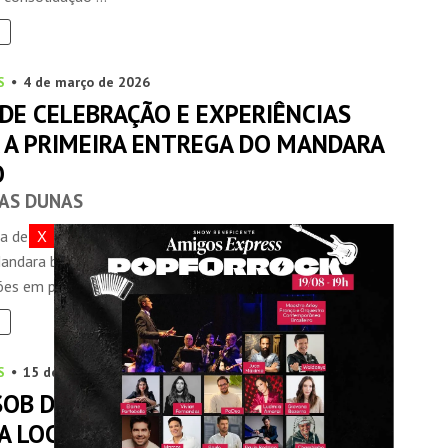
S
4 de março de 2026
DE CELEBRAÇÃO E EXPERIÊNCIAS
 A PRIMEIRA ENTREGA DO MANDARA
O
AS DUNAS
X
a de encanto e celebração marcou a entrega da primeira
andara by Yoo, empreendimento da Marquise
es em parceria com a ...
S
15 de dezembro de 2025
SOB DEMANDA IMPULSIONA NOVA
A LOCAÇÃO FLEXÍVEL EM SÃO