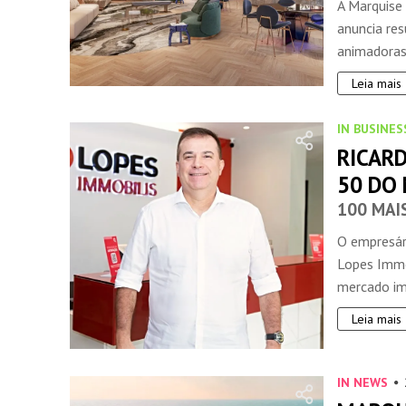
A Marquise
anuncia re
animadoras 
Leia mais
IN BUSINES
RICAR
50 DO 
100 MAI
O empresári
Lopes Immob
mercado imo
Leia mais
IN NEWS