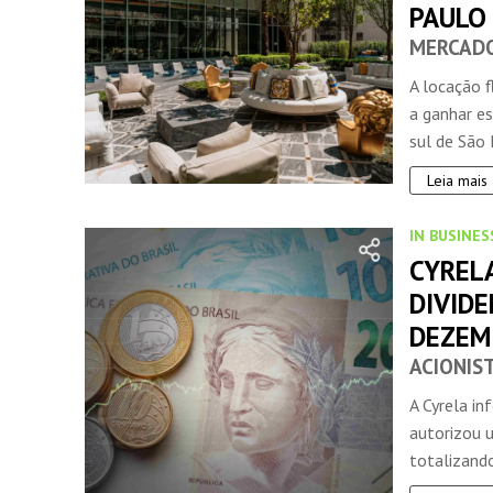
PAULO
MERCADO
A locação f
a ganhar e
sul de São P
Leia mais
IN BUSINES
CYRELA
DIVID
DEZEM
ACIONIS
A Cyrela i
autorizou 
totalizando