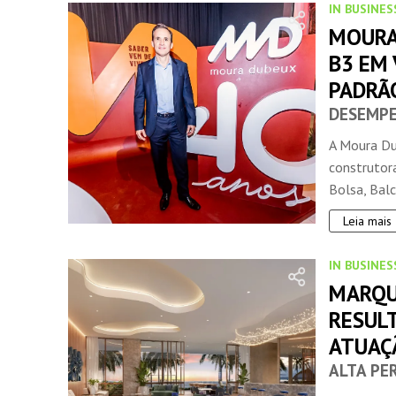
IN BUSINES
MOURA
B3 EM 
PADRÃ
DESEMPE
A Moura Du
construtora
Bolsa, Balc
Leia mais
IN BUSINES
MARQU
RESUL
ATUAÇ
ALTA PE