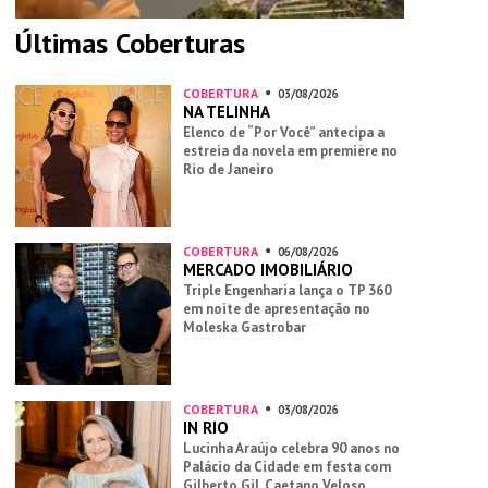
Últimas Coberturas
COBERTURA
03/08/2026
NA TELINHA
Elenco de “Por Você” antecipa a
estreia da novela em première no
Rio de Janeiro
COBERTURA
06/08/2026
MERCADO IMOBILIÁRIO
Triple Engenharia lança o TP 360
em noite de apresentação no
Moleska Gastrobar
COBERTURA
03/08/2026
IN RIO
Lucinha Araújo celebra 90 anos no
Palácio da Cidade em festa com
Gilberto Gil, Caetano Veloso,