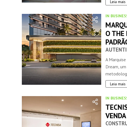
Leia mais
IN BUSINES
MARQUI
O THE
PADRÃ
AUTENTI
INSIDER • DIGITAL
A Marquise
Dream, um 
metodologia
Leia mais
IN BUSINES
TECNI
VENDA
CONSTRU