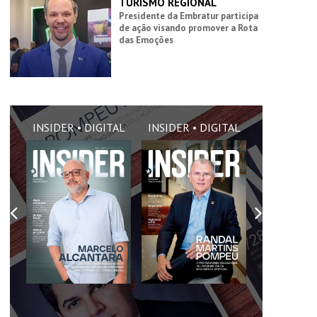
TURISMO REGIONAL
Presidente da Embratur participa
de ação visando promover a Rota
das Emoções
AL
INSIDER • DIGITAL
INSIDER • DIGITAL
INSIDER •