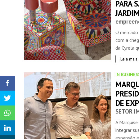
PARA S
JARDI
empreen
O mercado i
com a cheg
da Cyrela qu
Leia mais
IN BUSINES
MARQU
PRESID
DE EX
SETOR I
A Marquise
integrar su
expansão e 