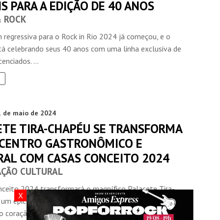
IS PARA A EDIÇÃO DE 40 ANOS
& ROCK
 regressiva para o Rock in Rio 2024 já começou, e o
stá celebrando seus 40 anos com uma linha exclusiva de
enciados. ...
1 de maio de 2024
ETE TIRA-CHAPÉU SE TRANSFORMA
ICENTRO GASTRONÔMICO E
RAL COM CASAS CONCEITO 2024
ÇÃO CULTURAL
nceito 2024 transformará o magnífico Palacete Tira-
X
um epicentro de delícias e entretenimento para todos os
o coração ...