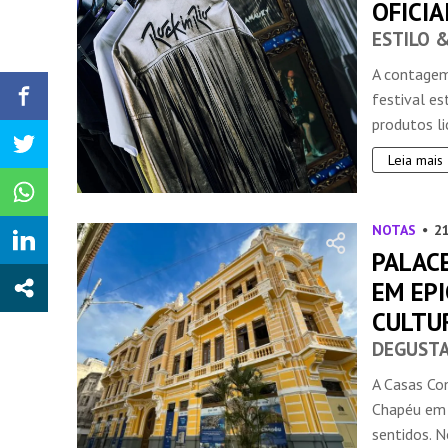
OFICIA
ESTILO 
A contagem
festival e
produtos lic
Leia mais
NOTAS
2
PALAC
EM EP
CULTU
DEGUSTA
A Casas Co
Chapéu em 
sentidos. N