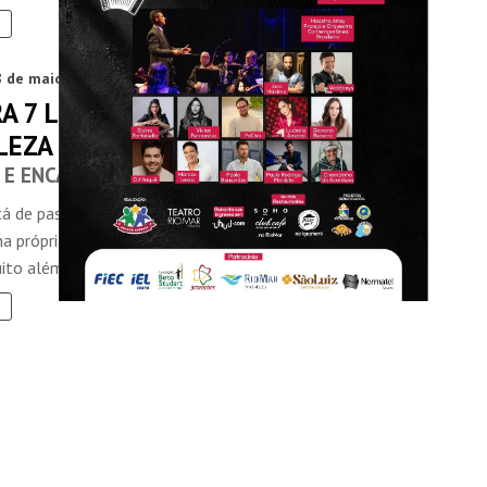
8 de maio de 2024
A 7 LUGARES PARA VOCÊ CURTIR
LEZA
 E ENCANTE-SE
tá de passagem ou é um fortalezense em busca de
a própria cidade, Fortaleza reserva experiências únicas
to além das ...