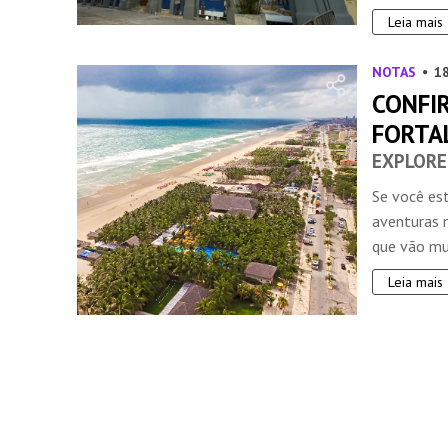
Leia mais
NOTAS
1
CONFIR
FORTA
EXPLORE
Se você es
aventuras n
que vão mui
Leia mais