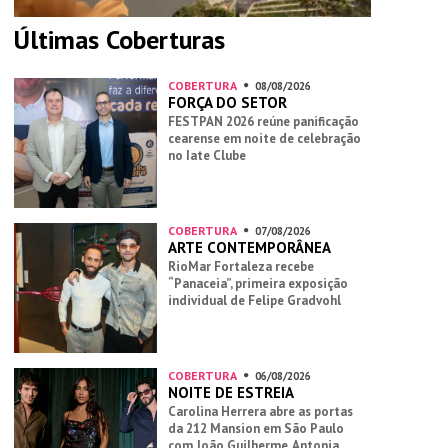
Últimas Coberturas
COBERTURA
08/08/2026
FORÇA DO SETOR
FESTPAN 2026 reúne panificação
cearense em noite de celebração
no Iate Clube
COBERTURA
07/08/2026
ARTE CONTEMPORÂNEA
RioMar Fortaleza recebe
“Panaceia”, primeira exposição
individual de Felipe Gradvohl
COBERTURA
06/08/2026
NOITE DE ESTREIA
Carolina Herrera abre as portas
da 212 Mansion em São Paulo
com João Guilherme, Antonia