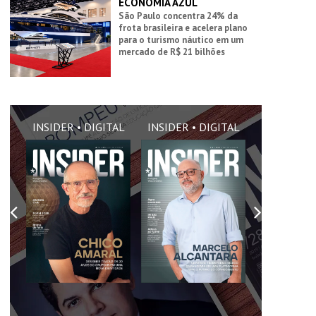
ECONOMIA AZUL
São Paulo concentra 24% da
frota brasileira e acelera plano
para o turismo náutico em um
mercado de R$ 21 bilhões
AL
INSIDER • DIGITAL
INSIDER • DIGITAL
INSIDER •