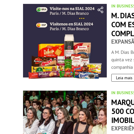
IN BUSINES
M. DIA
COM E
COMP
EXPANSÃ
A M. Dias 
quinta vez 
companhia .
Leia mais
IN BUSINES
MARQU
500 C
IMOBIL
EXPERIÊ