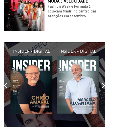
MODA E VELOCIDADE
Fashion Week e Fórmula 1
colocam Madri no centro das
atenções em setembro
AL
INSIDER • DIGITAL
INSIDER • DIGITAL
INSIDER •