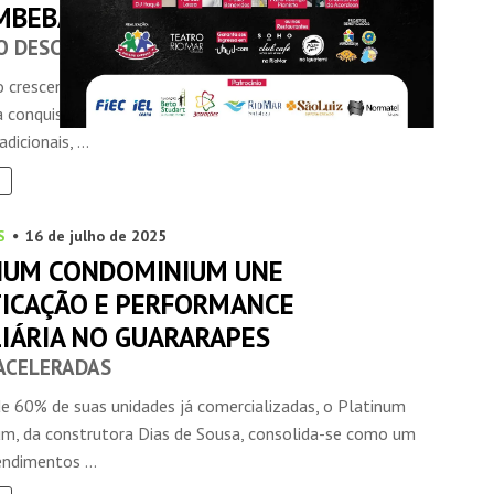
MBEBA
O DESCOMPLICADA
 crescente desejo das famílias por alternativas que
a conquista da casa própria de forma ágil e livre dos
dicionais, ...
S
16 de julho de 2025
NUM CONDOMINIUM UNE
TICAÇÃO E PERFORMANCE
LIÁRIA NO GUARARAPES
ACELERADAS
e 60% de suas unidades já comercializadas, o Platinum
m, da construtora Dias de Sousa, consolida-se como um
ndimentos ...