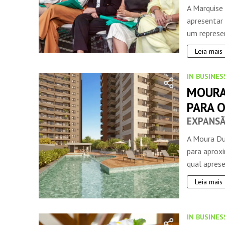
A Marquise
apresentar
um represen
Leia mais
IN BUSINES
MOURA
PARA O
EXPANSÃ
A Moura Du
para aprox
qual aprese
Leia mais
IN BUSINES