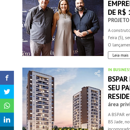
EMPRE
DE R$
PROJETO
A construt
feira (5),
O lançamen
Leia mais
IN BUSINES
BSPAR 
SEU P
RESID
área priv
A BSPAR ent
BS Jade, n
incorporado