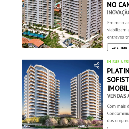
NO CA
INOVAÇÃ
Em meio ao
viabilizem 
entraves tra
Leia mais
IN BUSINES
PLATI
SOFIS
IMOBI
VENDAS 
Com mais d
Condominiu
dos empree