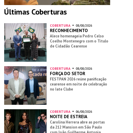
Últimas Coberturas
COBERTURA
08/08/2026
RECONHECIMENTO
Alece homenageia Pedro Celso
Coelho Montenegro com o Título
de Cidadão Cearense
COBERTURA
08/08/2026
FORÇA DO SETOR
FESTPAN 2026 reúne panificação
cearense em noite de celebração
no Iate Clube
COBERTURA
06/08/2026
NOITE DE ESTREIA
Carolina Herrera abre as portas
da 212 Mansion em São Paulo
com João Guilherme, Antonia