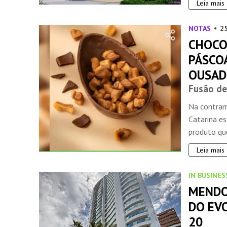
Leia mais
NOTAS
2
CHOCO
PÁSCO
OUSAD
Fusão de
INSIDER • DIGITAL
Na contram
Catarina e
produto que
Leia mais
IN BUSINES
MENDO
DO EVO
20