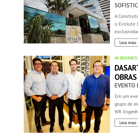
SOFISTI
A Construto
o Evolute 
exclusividad
Leia mais
IN BUSINES
DASAR
OBRAS
EVENTO 
Em um event
grupo de es
WR Engenhar
Leia mais