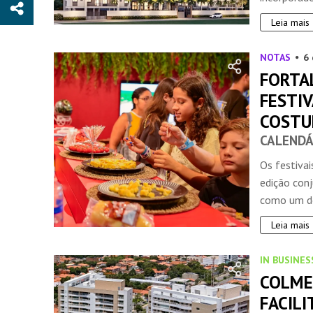
Leia mais
NOTAS
6
FORTA
FESTI
COSTU
CALENDÁ
Os festiva
edição con
como um do
Leia mais
IN BUSINES
COLME
FACIL