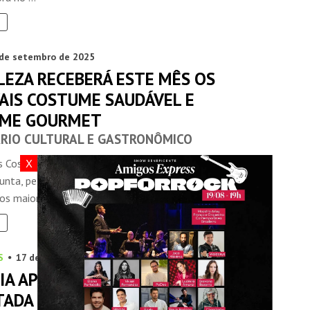
 de setembro de 2025
LEZA RECEBERÁ ESTE MÊS OS
VAIS COSTUME SAUDÁVEL E
ME GOURMET
RIO CULTURAL E GASTRONÔMICO
X
is Costume Saudável e Costume Gourmet retornam em
junta, pelo segundo ano consecutivo, reafirmando-se
s maiores eventos ...
S
17 de julho de 2025
IA APOSTA EM AQUISIÇÃO
ITADA PARA SEU CONDOMÍNIO-CLUBE