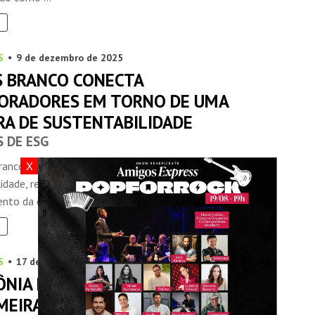
S
9 de dezembro de 2025
AS BRANCO CONECTA
ORADORES EM TORNO DE UMA
RA DE SUSTENTABILIDADE
S DE ESG
X
Branco promoveu a 8ª edição do Encontro de
lidade, reafirmando seu compromisso com o
nto da cultura ESG e a ampliação ...
S
17 de novembro de 2025
ÔNIA EXCLUSIVA MARCA A ENTREGA
MEIRA ETAPA DO ESTAÇÃO FASHION