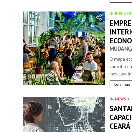
IN BUSINES
EMPRE
INTERI
ECONO
MUDANÇ
INSIDER • DIGITAL
O mapa eco
caminho na
inevitavelm
Leia mais
IN NEWS
SANTA
CAPAC
CEARÁ 