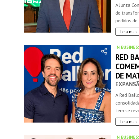
A Junta Co
de transfor
pedidos de .
Leia mais
IN BUSINES
RED BA
COMEM
DE MA
EXPANSÃ
A Red Ball
consolidad
tem se reve
Leia mais
IN BUSINES