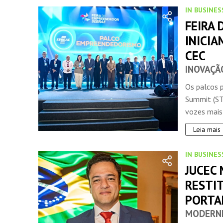
IN BUSINES
FEIRA
INICIA
CEC
INOVAÇÃ
Os palcos p
Summit (ST
vozes mais 
Leia mais
IN BUSINES
JUCEC
RESTI
PORTA
MODERNI