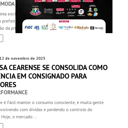
 MODA NACIONAL
nia exclusiva para convidados, que contou com a
o prefeito de Fortaleza, Evandro Leitão, marcou a
o da primeira fase do ...
12 de novembro de 2025
SA CEARENSE SE CONSOLIDA COMO
ÊNCIA EM CONSIGNADO PARA
DORES
RFORMANCE
 é fácil manter o consumo consciente, e muita gente
nvolvendo com dívidas e perdendo o controle do
Hoje, o mercado ...