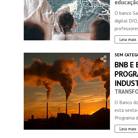
educação
O banco Sa
digital DIO
professores
Leia mais
SEM CATEG
BNB E
PROGR
INDUS
TRANSFO
O Banco do
esta sexta-
Programa d
Leia mais