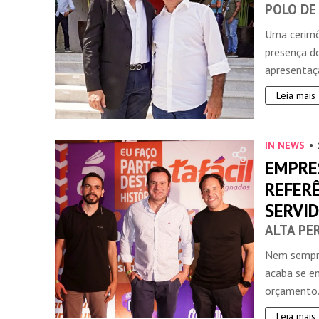
POLO DE
Uma cerimô
presença d
apresentaçã
Leia mais
IN NEWS
EMPRE
REFER
SERVI
ALTA PE
Nem sempre
acaba se e
orçamento. 
Leia mais