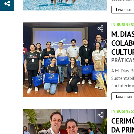
Leia mais
IN BUSINES
M. DI
COLAB
CULTU
PRÁTICA
A M. Dias 
Sustentabi
fortalecime
Leia mais
IN BUSINES
CERIM
DA PRI