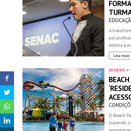
FORMA
TURMA
EDUCAÇÃ
A transfor
por profiss
Atenta a es
Leia mais
IN NEWS
BEACH
‘RESID
ACESS
CONDIÇÕ
O Beach Pa
trazendo c
apresentan